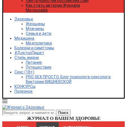
Лента новостей российских СМИ
Удмуртская Республика
Как стать автором Журнала
Ульяновская область
Матерлайф
Хабаровский край
Республика Хакасия
Здоровье
Ханты-Мансийский автономный округ - Югра
Женщины
Челябинская область
Мужчины
Чеченская республика
Семья и дети
Чувашская республика
Медицина
Чукотский автономный округ
Медполитика
Ямало-Ненецкий автономный округ
Болезни и симптомы
Ярославская область
#ДокторПишет
Республика Крым
Стиль жизни
Севастополь
Питание
Путешествия
Секс (18+)
PRO SEX ПРОСТО. Блог психолога-сексолога
Виктории ВИШНЕВСКОЙ
КОНКУРСы
Полезное
ЖУРНАЛ О ВАШЕМ ЗДОРОВЬЕ