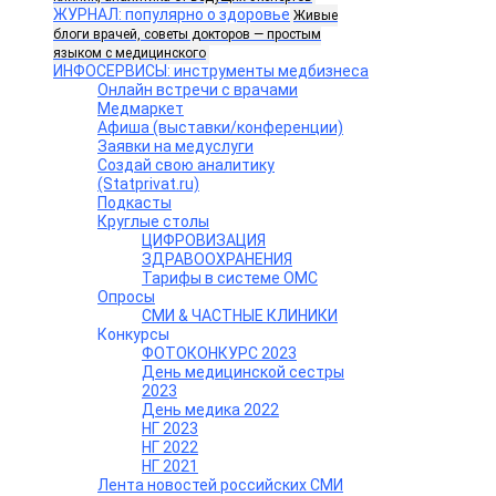
ЖУРНАЛ: популярно о здоровье
Живые
блоги врачей, советы докторов — простым
языком с медицинского
ИНФОСЕРВИСЫ: инструменты медбизнеса
Онлайн встречи с врачами
Медмаркет
Афиша (выставки/конференции)
Заявки на медуслуги
Создай свою аналитику
(Statprivat.ru)
Подкасты
Круглые столы
ЦИФРОВИЗАЦИЯ
ЗДРАВООХРАНЕНИЯ
Тарифы в системе ОМС
Опросы
СМИ & ЧАСТНЫЕ КЛИНИКИ
Конкурсы
ФОТОКОНКУРС 2023
День медицинской сестры
2023
День медика 2022
НГ 2023
НГ 2022
НГ 2021
Лента новостей российских СМИ