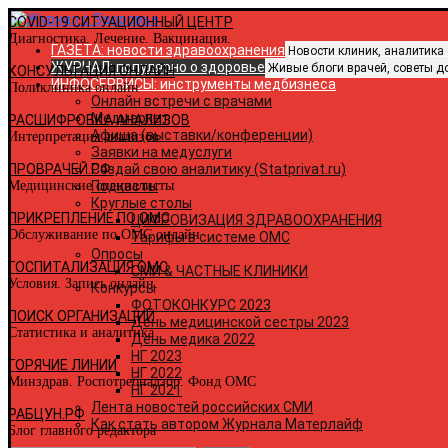
COVID-19 СИТУАЦИОННЫЙ ЦЕНТР
Диагностика. Лечение. Вакцинация.
ГАЗЕТА: новости здравоохранения
Новости клиник, аналитика
ЖУРНАЛ: популярно о здоровье
Живые блоги врачей, советы д
КОНСУЛЬТАЦИЯ ОНЛАЙН
В
ИНФОСЕРВИСЫ: инструменты медбизнеса
Поликлиника онлайн
Онлайн встречи с врачами
Медмаркет
РАСШИФРОВКА АНАЛИЗОВ
Афиша (выставки/конференции)
Интерпретация анализов
Заявки на медуслуги
ПРОВРАЧЕЙ.РФ
Создай свою аналитику (Statprivat.ru)
Медицинские специалисты
Подкасты
Круглые столы
ПРИКРЕПЛЕНИЕ ПО ОМС
ЦИФРОВИЗАЦИЯ ЗДРАВООХРАНЕНИЯ
Обслуживание по ОМС онлайн
Тарифы в системе ОМС
Опросы
ГОСПИТАЛИЗАЦИЯ ОМС
СМИ & ЧАСТНЫЕ КЛИНИКИ
Условия. Запись онлайн.
Конкурсы
ФОТОКОНКУРС 2023
ПОИСК ОРГАНИЗАЦИЙ
День медицинской сестры 2023
Статистика и аналитика
День медика 2022
НГ 2023
ГОРЯЧИЕ ЛИНИИ
НГ 2022
Минздрав. Роспотребнадзор. Фонд ОМС
НГ 2021
Лента новостей российских СМИ
РАБЦУН.РФ
Как стать автором Журнала Матерлайф
Блог главного редактора