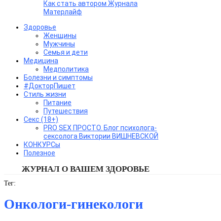
Как стать автором Журнала
Матерлайф
Здоровье
Женщины
Мужчины
Семья и дети
Медицина
Медполитика
Болезни и симптомы
#ДокторПишет
Стиль жизни
Питание
Путешествия
Секс (18+)
PRO SEX ПРОСТО. Блог психолога-
сексолога Виктории ВИШНЕВСКОЙ
КОНКУРСы
Полезное
ЖУРНАЛ О ВАШЕМ ЗДОРОВЬЕ
Тег:
Онкологи-гинекологи