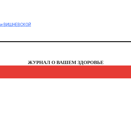
Удмуртская Республика
Ульяновская область
Хабаровский край
Республика Хакасия
Ханты-Мансийский автономный округ - Югра
рии ВИШНЕВСКОЙ
Челябинская область
Чеченская республика
Чувашская республика
Чукотский автономный округ
Ямало-Ненецкий автономный округ
Ярославская область
Республика Крым
ЖУРНАЛ О ВАШЕМ ЗДОРОВЬЕ
Севастополь