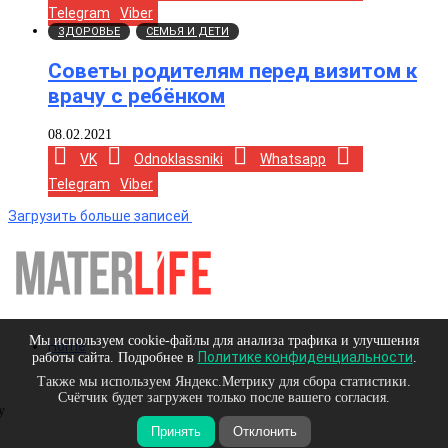
Telegram
Viber
ЗДОРОВЬЕ
СЕМЬЯ И ДЕТИ
Советы родителям перед визитом к
врачу с ребёнком
08.02.2021
VK
Odnoklassniki
Whatsapp
Telegram
Viber
Загрузить больше записей
Мы используем cookie-файлы для анализа трафика и улучшения
Home
Политике конфиденциальности
работы сайта. Подробнее в
.
Также мы используем Яндекс.Метрику для сбора статистики.
Счётчик будет загружен только после вашего согласия.
y
Принять
Отклонить