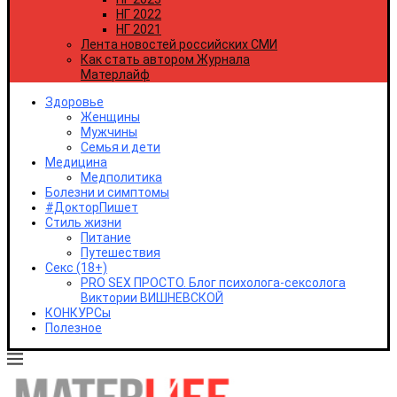
Удмуртская Республика
НГ 2022
Ульяновская область
НГ 2021
Хабаровский край
Лента новостей российских СМИ
Республика Хакасия
Как стать автором Журнала
Ханты-Мансийский автономный округ - Югра
Матерлайф
Челябинская область
Чеченская республика
Здоровье
Чувашская республика
Женщины
Чукотский автономный округ
Мужчины
Ямало-Ненецкий автономный округ
Семья и дети
Ярославская область
Медицина
Республика Крым
Медполитика
Севастополь
Болезни и симптомы
#ДокторПишет
Стиль жизни
Питание
Путешествия
Секс (18+)
PRO SEX ПРОСТО. Блог психолога-сексолога
Виктории ВИШНЕВСКОЙ
КОНКУРСы
Полезное