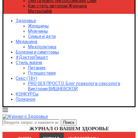
Лента новостей российских СМИ
Удмуртская Республика
Как стать автором Журнала
Ульяновская область
Матерлайф
Хабаровский край
Республика Хакасия
Здоровье
Ханты-Мансийский автономный округ - Югра
Женщины
Челябинская область
Мужчины
Чеченская республика
Семья и дети
Чувашская республика
Медицина
Чукотский автономный округ
Медполитика
Ямало-Ненецкий автономный округ
Болезни и симптомы
Ярославская область
#ДокторПишет
Республика Крым
Стиль жизни
Севастополь
Питание
Путешествия
Секс (18+)
PRO SEX ПРОСТО. Блог психолога-сексолога
Виктории ВИШНЕВСКОЙ
КОНКУРСы
Полезное
ЖУРНАЛ О ВАШЕМ ЗДОРОВЬЕ