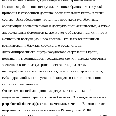
белковых компонентов, криофибриногена, криоглобулинов.
Возникающий ангиогенез (усиление новообразования сосудов)
приводит к ускоренной доставке воспалительных клеток в ткани
сустава. Высвобождение протеиназ, продуктов метаболизма,
обладающих воспалительной и деструктивной активностью, а также
лизосомальных ферментов коррелирует с образованием кининов и
активацией коагуляционного каскада. Это является причиной
возникновения блокады сосудистого русла, стазов,
диссеминированного внутрисосудистого свертывания крови,
повышения проницаемости сосудистой стенки, выхода клеточных
элементов в периваскулярное пространство, развития
неспецифического воспаления сосудистой ткани, эрозии хряща,
субхондральной кости, суставной капсулы и связок, появления
системных нарушений.
Относительно неблагоприятные результаты комплексной
медикаментозной терапии у части больных РА вынудили заняться
разработкой более эффективных методик лечения. В связи с этим
широкое распространение в лечении РА получили МЭКГ.