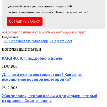
Здесь отобраны лучшие клиники и врачи РФ
Закажите медицинские услуги в Вашем регионе сейчас!
ОСТАВИТЬ ЗАЯВКУ
артрит
артроз
плазмоферез
РА
ревматоидный артрит
Поделиться
VK
Odnoklassniki
Whatsapp
Telegram
Viber
ПОПУЛЯРНЫЕ СТАТЬИ
КАРДИОЛОГ: подробно о враче
31.07.2026
Для чего нужна септопластика? Как лечат
искривление носовой перегородки?
06.12.2023
Жил человек, строил планы и вдруг умер – тромб
оторвался. Советы врача