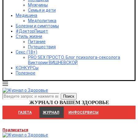
Удмуртская Республика
Мужчины
Ульяновская область
Семья и дети
Хабаровский край
Медицина
Республика Хакасия
Медполитика
Ханты-Мансийский автономный округ - Югра
Болезни и симптомы
Челябинская область
#ДокторПишет
Чеченская республика
Стиль жизни
Чувашская республика
Питание
Чукотский автономный округ
Путешествия
Ямало-Ненецкий автономный округ
Секс (18+)
Ярославская область
PRO SEX ПРОСТО. Блог психолога-сексолога
Республика Крым
Виктории ВИШНЕВСКОЙ
Севастополь
КОНКУРСы
Полезное
ЖУРНАЛ О ВАШЕМ ЗДОРОВЬЕ
ГАЗЕТА
ЖУРНАЛ
ИНФОСЕРВИСЫ
Подписаться