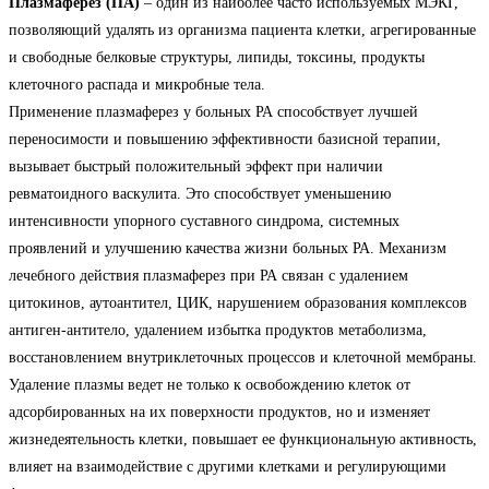
Плазмаферез (ПА)
– один из наиболее часто используемых МЭКГ,
позволяющий удалять из организма пациента клетки, агрегированные
и свободные белковые структуры, липиды, токсины, продукты
клеточного распада и микробные тела.
Применение плазмаферез у больных РА способствует лучшей
переносимости и повышению эффективности базисной терапии,
вызывает быстрый положительный эффект при наличии
ревматоидного васкулита. Это способствует уменьшению
интенсивности упорного суставного синдрома, системных
проявлений и улучшению качества жизни больных РА. Механизм
лечебного действия плазмаферез при РА связан с удалением
цитокинов, аутоантител, ЦИК, нарушением образования комплексов
антиген-антитело, удалением избытка продуктов метаболизма,
восстановлением внутриклеточных процессов и клеточной мембраны.
Удаление плазмы ведет не только к освобождению клеток от
адсорбированных на их поверхности продуктов, но и изменяет
жизнедеятельность клетки, повышает ее функциональную активность,
влияет на взаимодействие с другими клетками и регулирующими