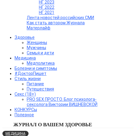
НГ 2023
НГ 2022
НГ 2021
Лента новостей российских СМИ
Как стать автором Журнала
Матерлайф
Здоровье
Женщины
Мужчины
Семья и дети
Медицина
Медполитика
Болезни и симптомы
#ДокторПишет
Стиль жизни
Питание
Путешествия
Секс (18+)
PRO SEX ПРОСТО. Блог психолога-
сексолога Виктории ВИШНЕВСКОЙ
КОНКУРСы
Полезное
ЖУРНАЛ О ВАШЕМ ЗДОРОВЬЕ
МЕДИЦИНА