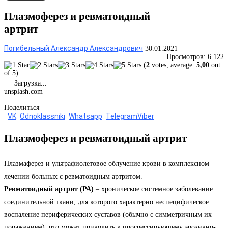
Плазмоферез и ревматоидный
артрит
Погибельный Александр Александрович
30.01.2021
Просмотров:
6 122
(
2
votes, average:
5,00
out
of 5)
Загрузка...
unsplash.com
Поделиться
VK
Odnoklassniki
Whatsapp
Telegram
Viber
Плазмоферез и ревматоидный артрит
Плазмаферез и ультрафиолетовое облучение крови в комплексном
лечении больных с ревматоидным артритом.
Ревматоидный артрит (РА)
– хроническое системное заболевание
соединительной ткани, для которого характерно неспецифическое
воспаление периферических суставов (обычно с симметричным их
поражением), что может приводить к прогрессирующему эрозивно-