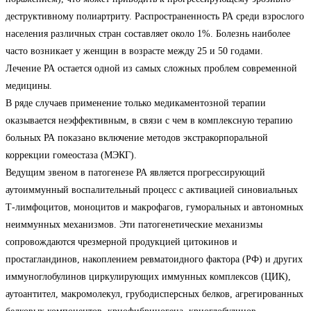
деструктивному полиартриту. Распространенность РА среди взрослого
населения различных стран составляет около 1%. Болезнь наиболее
часто возникает у женщин в возрасте между 25 и 50 годами.
Лечение РА остается одной из самых сложных проблем современной
медицины.
В ряде случаев применение только медикаментозной терапии
оказывается неэффективным, в связи с чем в комплексную терапию
больных РА показано включение методов экстракорпоральной
коррекции гомеостаза (МЭКГ).
Ведущим звеном в патогенезе РА является прогрессирующий
аутоиммунный воспалительный процесс с активацией синовиальных
Т-лимфоцитов, моноцитов и макрофагов, гуморальных и автономных
неиммунных механизмов. Эти патогенетические механизмы
сопровождаются чрезмерной продукцией цитокинов и
простагландинов, накоплением ревматоидного фактора (РФ) и других
иммуноглобулинов циркулирующих иммунных комплексов (ЦИК),
аутоантител, макромолекул, грубодисперсных белков, агрегированных