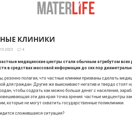
ТНЫЕ КЛИНИКИ
.10.2023
4
 частные медицинские центры стали обычным атрибутом всех 
сти в средствах массовой информации до сих пор диаметральн
, резонно полагая, что частные клиники призваны сделать мед
ой для граждан. Другие же выискивают негатив и твердо стоят на
оздан, чтобы содрать как можно больше денег с населения, зара
вновешивающая эти два края точка зрения: частные медцентры з
ии, которые не могут охватить государственные поликлиники.
 видится сложившаяся ситуация?