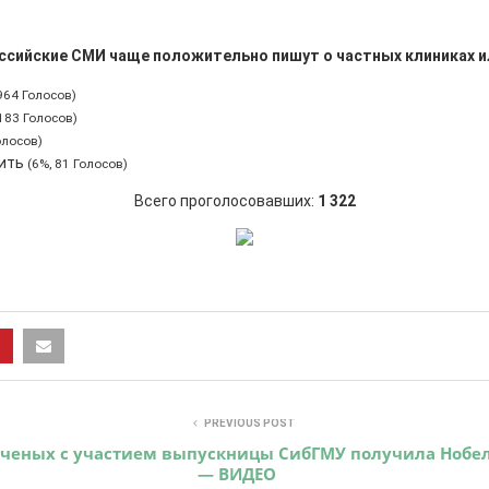
оссийские СМИ чаще положительно пишут о частных клиниках 
964 Голосов)
 183 Голосов)
олосов)
тить
(6%, 81 Голосов)
Всего проголосовавших:
1 322
PREVIOUS POST
ученых с участием выпускницы СибГМУ получила Ноб
— ВИДЕО