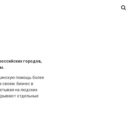
российских городов,
ы.
ицинскую помощь более
 своем: бизнес в
батывая на людских
акрывают отдельные