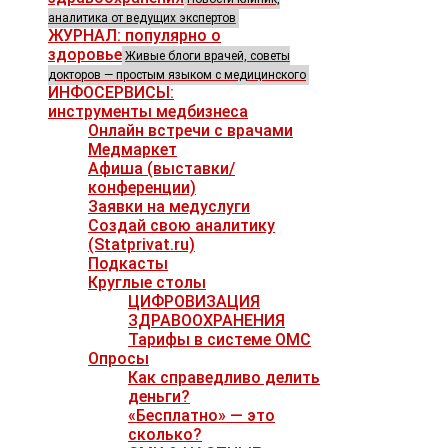
аналитика от ведущих экспертов
ЖУРНАЛ: популярно о
здоровье
Живые блоги врачей, советы
докторов — простым языком с медицинского
ИНФОСЕРВИСЫ:
инструменты медбизнеса
Онлайн встречи с врачами
Медмаркет
Афиша (выставки/
конференции)
Заявки на медуслуги
Создай свою аналитику
(Statprivat.ru)
Подкасты
Круглые столы
ЦИФРОВИЗАЦИЯ
ЗДРАВООХРАНЕНИЯ
Тарифы в системе ОМС
Опросы
Как справедливо делить
деньги?
«Бесплатно» — это
сколько?