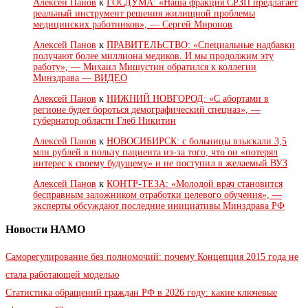
Алексей Панов
к
ГОСДУМА: «Наша фракция СРЗП предлагает
реальный инструмент решения жилищной проблемы
медицинских работников», — Сергей Миронов
Алексей Панов
к
ПРАВИТЕЛЬСТВО: «Специальные надбавки
получают более миллиона медиков. И мы продолжим эту
работу», — Михаил Мишустин обратился к коллегии
Минздрава — ВИДЕО
Алексей Панов
к
НИЖНИЙ НОВГОРОД: «С абортами в
регионе будет бороться демографический спецназ», —
губернатор области Глеб Никитин
Алексей Панов
к
НОВОСИБИРСК: с больницы взыскали 3,5
млн рублей в пользу пациента из-за того, что он «потерял
интерес к своему будущему» и не поступил в желаемый ВУЗ
Алексей Панов
к
КОНТР-ТЕЗА: «Молодой врач становится
бесправным заложником отработки целевого обучения», —
эксперты обсуждают последние инициативы Минздрава РФ
Новости НАМО
Саморегулирование без полномочий: почему Концепция 2015 года не
стала работающей моделью
Статистика обращений граждан РФ в 2026 году: какие ключевые