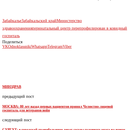
Забайкалье
Забайкальский край
Министерство
здравоохранения
перинатальный центр перепрофилирован в ковидный
госпиталь
Поделиться
VK
Odnoklassniki
Whatsapp
Telegram
Viber
МИНЗДРАВ
предыдущий пост
МОСКВА: 80 лет назад первых пациентов принял Челюстно-лицевой
госпиталь для ветеранов войн
следующий пост
СУРГУТ: в городской травмбольнице лечат сосуды головного мозга на новом