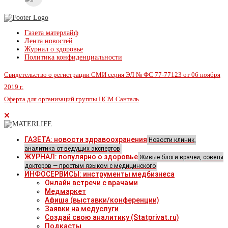
Газета матерлайф
Лента новостей
Журнал о здоровье
Политика конфиденциальности
Свидетельство о регистрации СМИ серия ЭЛ № ФС 77-77123 от 06 ноября
2019 г.
Оферта для организаций группы ЦСМ Санталь
ГАЗЕТА: новости здравоохранения
Новости клиник,
аналитика от ведущих экспертов
ЖУРНАЛ: популярно о здоровье
Живые блоги врачей, советы
докторов — простым языком с медицинского
ИНФОСЕРВИСЫ: инструменты медбизнеса
Онлайн встречи с врачами
Медмаркет
Афиша (выставки/конференции)
Заявки на медуслуги
Создай свою аналитику (Statprivat.ru)
Подкасты