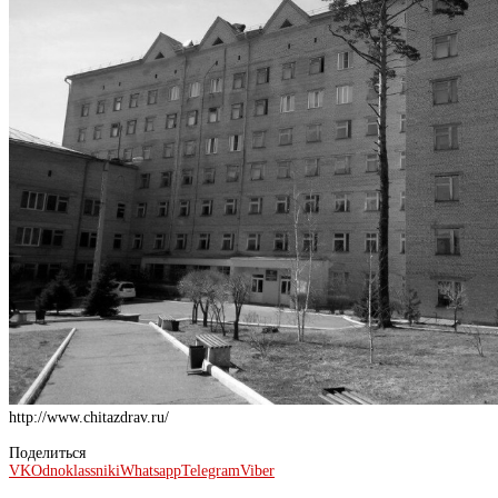
http://www.chitazdrav.ru/
Поделиться
VK
Odnoklassniki
Whatsapp
Telegram
Viber