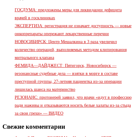
ГОСДУМА: предложены меры для ликвидации дефицита
врачей в госклиниках
ЭКСПЕРТИЗА: регистрация не означает доступность — новые
онкопрепараты опережают лекарственные перечни
НОВОСИБИРСК: Центр Мешалкина в 3 раза увеличил
количество операций, выполняемых методом клипирования
митрального клапана
ФЕМИДА—ДАЙДЖЕСТ: Пятигорск, Новосибирск —
резонансные судебные дела — взятки в морге в составе
преступной группы, 27-летняя пациентка из-за операции
лишилась шанса на материнство
РЕЗОНАНС: протоиерей заявил, что врачи «идут в профессию
ради наживы и отказываются носить белые халаты из-за стыда
за свои грехи» — ВИДЕО
Свежие комментарии