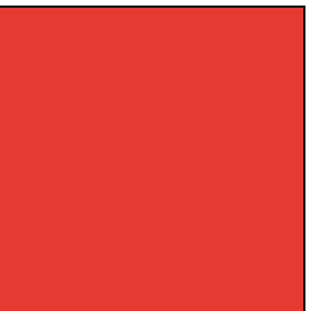
×
×
×