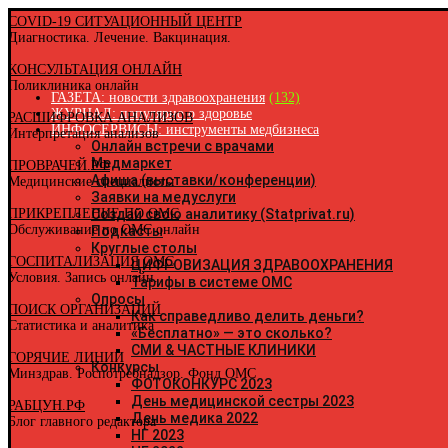
COVID-19 СИТУАЦИОННЫЙ ЦЕНТР
Диагностика. Лечение. Вакцинация.
КОНСУЛЬТАЦИЯ ОНЛАЙН
В
Р
Поликлиника онлайн
ГАЗЕТА: новости здравоохранения
(132)
ЖУРНАЛ: популярно о здоровье
РАСШИФРОВКА АНАЛИЗОВ
ИНФОСЕРВИСЫ: инструменты медбизнеса
Интерпретация анализов
Р
[
[
Онлайн встречи с врачами
Р
Медмаркет
ПРОВРАЧЕЙ.РФ
А
Афиша (выставки/конференции)
Медицинские специалисты
А
Заявки на медуслуги
А
ПРИКРЕПЛЕНИЕ ПО ОМС
Создай свою аналитику (Statprivat.ru)
А
Обслуживание по ОМС онлайн
Подкасты
Р
Б
Круглые столы
ГОСПИТАЛИЗАЦИЯ ОМС
Б
ЦИФРОВИЗАЦИЯ ЗДРАВООХРАНЕНИЯ
Условия. Запись онлайн.
Р
Тарифы в системе ОМС
В
Опросы
ПОИСК ОРГАНИЗАЦИЙ
В
Как справедливо делить деньги?
Статистика и аналитика
В
«Бесплатно» — это сколько?
В
СМИ & ЧАСТНЫЕ КЛИНИКИ
ГОРЯЧИЕ ЛИНИИ
Р
Конкурсы
Минздрав. Роспотребнадзор. Фонд ОМС
Е
ФОТОКОНКУРС 2023
З
День медицинской сестры 2023
РАБЦУН.РФ
И
День медика 2022
Блог главного редактора
Р
НГ 2023
И