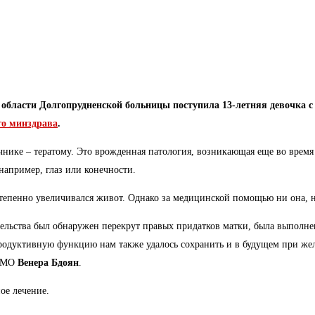
 области Долгопрудненской больницы поступила 13-летняя девочка 
го минздрава
.
нике – тератому. Это врожденная патология, возникающая еще во время 
например, глаз или конечности.
степенно увеличивался живот. Однако за медицинской помощью ни она, 
ства был обнаружен перекрут правых придатков матки, была выполнена 
продуктивную функцию нам также удалось сохранить и в будущем при же
в МО
Венера Бдоян
.
ое лечение.