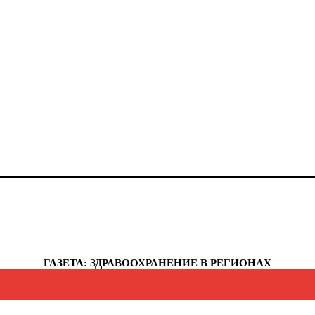
анты-Мансийский автономный округ - Югра
елябинская область
еченская республика
увашская республика
укотский автономный округ
мало-Ненецкий автономный округ
рославская область
еспублика Крым
евастополь
ГАЗЕТА: ЗДРАВООХРАНЕНИЕ В РЕГИОНАХ