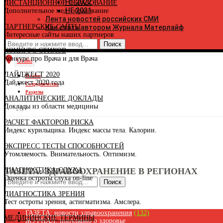
НГ 2022
ДИСТАНЦИОННОЕ ОБРАЗОВАНИЕ
К
НГ 2021
Дополнительное мед. образование
К
Лента новостей российских СМИ
Р
ПАРТНЕРСКИЕ САЙТЫ
Как стать автором Журнала Матерлайф
К
Интересные сайты наших партнеров
К
К
КОНКУРС СТИХОВ
Р
Конкурс про Врача и для Врача
К
Огайо
К
ДАЙДЖЕСТ 2020
Р
О сайте
Дайджест 2020 года
К
Сотрудничество
К
Разделы
АНАЛИТИЧЕСКИЕ ДОКЛАДЫ
К
Доклады из области медицины
К
18+
К
РАСЧЕТ ФАКТОРОВ РИСКА
Л
Индекс курильщика. Индекс массы тела. Калории.
Л
М
ЭКСПРЕСС ТЕСТЫ СПОСОБНОСТЕЙ
Р
Утомляемость. Внимательность. Оптимизм.
Р
М
ДИАГНОСТИКА СЛУХА
ГАЗЕТА: ЗДРАВООХРАНЕНИЕ В РЕГИОНАХ
М
Оценка остроты слуха on-line
М
Поиск
Н
ДИАГНОСТИКА ЗРЕНИЯ
Н
Тест остроты зрения, астигматизма. Амслера.
Н
Н
ГАЗЕТА: новости здравоохранения
(132)
МЕДИЦИНСКИЕ ТЕРМИНЫ
О
ЖУРНАЛ: популярно о здоровье