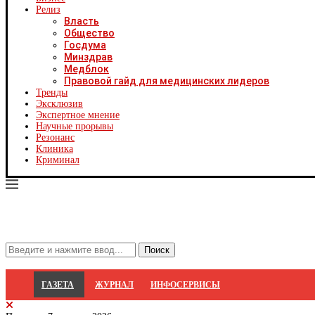
Х
Релиз
Ч
Власть
Ч
Общество
Ч
Госдума
Ч
Минздрав
Я
Медблок
Я
Правовой гайд для медицинских лидеров
Р
Тренды
С
Эксклюзив
Экспертное мнение
Научные прорывы
Резонанс
Клиника
Криминал
ГАЗЕТА
ЖУРНАЛ
ИНФОСЕРВИСЫ