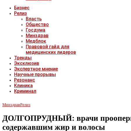
Бизнес
Релиз
Власть
Общество
Госдума
Минздрав
Медблок
Правовой гайд для
медицинских лидеров
Тренды
Эксклюзив
Экспертное мнение
Научные прорывы
Резонанс
Клиника
Криминал
Минздрав
Релиз
ДОЛГОПРУДНЫЙ: врачи проопериро
содержавшим жир и волосы