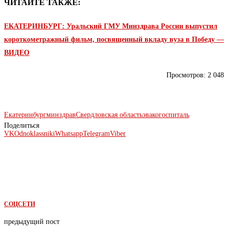
ЧИТАЙТЕ ТАКЖЕ:
ЕКАТЕРИНБУРГ: Уральский ГМУ Минздрава России выпустил
короткометражный фильм, посвященный вкладу вуза в Победу —
ВИДЕО
Просмотров:
2 048
Екатеринбург
минздрав
Свердловская область
эвакогоспиталь
Поделиться
VK
Odnoklassniki
Whatsapp
Telegram
Viber
СОЦСЕТИ
предыдущий пост