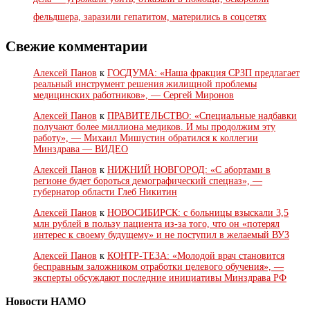
фельдшера, заразили гепатитом, матерились в соцсетях
Свежие комментарии
Алексей Панов
к
ГОСДУМА: «Наша фракция СРЗП предлагает
реальный инструмент решения жилищной проблемы
медицинских работников», — Сергей Миронов
Алексей Панов
к
ПРАВИТЕЛЬСТВО: «Специальные надбавки
получают более миллиона медиков. И мы продолжим эту
работу», — Михаил Мишустин обратился к коллегии
Минздрава — ВИДЕО
Алексей Панов
к
НИЖНИЙ НОВГОРОД: «С абортами в
регионе будет бороться демографический спецназ», —
губернатор области Глеб Никитин
Алексей Панов
к
НОВОСИБИРСК: с больницы взыскали 3,5
млн рублей в пользу пациента из-за того, что он «потерял
интерес к своему будущему» и не поступил в желаемый ВУЗ
Алексей Панов
к
КОНТР-ТЕЗА: «Молодой врач становится
бесправным заложником отработки целевого обучения», —
эксперты обсуждают последние инициативы Минздрава РФ
Новости НАМО