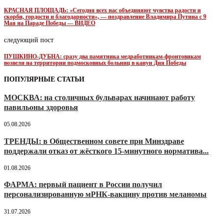
КРАСНАЯ ПЛОЩАДЬ: «Сегодня всех нас объединяют чувства радости и
скорби, гордости и благодарности», — поздравление Владимира Путина с 9
Мая на Параде Победы — ВИДЕО
следующий пост
ПУШКИНО-ДУБНА: сразу два памятника медработникам-фронтовикам
возвели на территории подмосковных больниц в канун Дня Победы
ПОПУЛЯРНЫЕ СТАТЬИ
МОСКВА: на столичных бульварах начинают работу
павильоны здоровья
05.08.2026
ТРЕНДЫ: в Общественном совете при Минздраве
поддержали отказ от жёсткого 15-минутного норматива...
01.08.2026
ФАРМА: первый пациент в России получил
персонализированную мРНК-вакцину против меланомы
31.07.2026