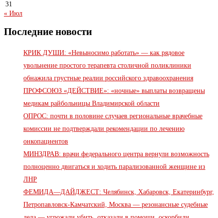
31
« Июл
Последние новости
КРИК ДУШИ: «Невыносимо работать» — как рядовое
увольнение простого терапевта столичной поликлиники
обнажила грустные реалии российского здравоохранения
ПРОФСОЮЗ «ДЕЙСТВИЕ»: «ночные» выплаты возвращены
медикам райбольницы Владимирской области
ОПРОС: почти в половине случаев региональные врачебные
комиссии не подтверждали рекомендации по лечению
онкопациентов
МИНЗДРАВ: врачи федерального центра вернули возможность
полноценно двигаться и ходить парализованной женщине из
ЛНР
ФЕМИДА—ДАЙДЖЕСТ: Челябинск, Хабаровск, Екатеринбург,
Петропавловск-Камчатский, Москва — резонансные судебные
дела — угрожали убить, отказали в помощи, оскорбили