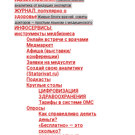
аналитика от ведущих экспертов
ЖУРНАЛ: популярно о
здоровье
Живые блоги врачей, советы
докторов — простым языком с медицинского
ИНФОСЕРВИСЫ:
инструменты медбизнеса
Онлайн встречи с врачами
Медмаркет
Афиша (выставки/
конференции)
Заявки на медуслуги
Создай свою аналитику
(Statprivat.ru)
Подкасты
Круглые столы
ЦИФРОВИЗАЦИЯ
ЗДРАВООХРАНЕНИЯ
Тарифы в системе ОМС
Опросы
Как справедливо делить
деньги?
«Бесплатно» — это
сколько?