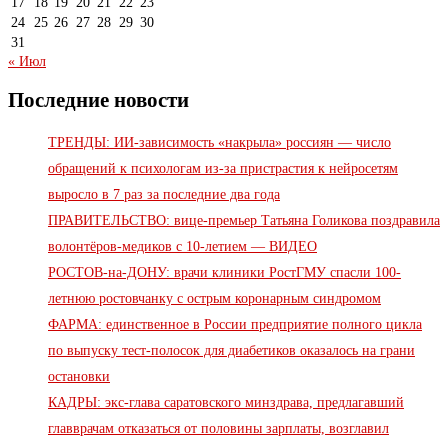
17
18
19
20
21
22
23
24
25
26
27
28
29
30
31
« Июл
Последние новости
ТРЕНДЫ: ИИ-зависимость «накрыла» россиян — число
обращений к психологам из-за пристрастия к нейросетям
выросло в 7 раз за последние два года
ПРАВИТЕЛЬСТВО: вице-премьер Татьяна Голикова поздравила
волонтёров-медиков с 10-летием — ВИДЕО
РОСТОВ-на-ДОНУ: врачи клиники РостГМУ спасли 100-
летнюю ростовчанку с острым коронарным синдромом
ФАРМА: единственное в России предприятие полного цикла
по выпуску тест-полосок для диабетиков оказалось на грани
остановки
КАДРЫ: экс-глава саратовского минздрава, предлагавший
главврачам отказаться от половины зарплаты, возглавил