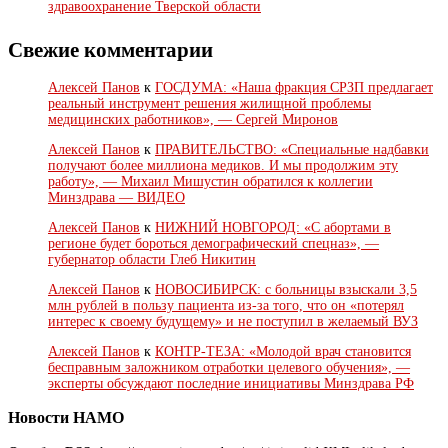
здравоохранение Тверской области
Свежие комментарии
Алексей Панов
к
ГОСДУМА: «Наша фракция СРЗП предлагает
реальный инструмент решения жилищной проблемы
медицинских работников», — Сергей Миронов
Алексей Панов
к
ПРАВИТЕЛЬСТВО: «Специальные надбавки
получают более миллиона медиков. И мы продолжим эту
работу», — Михаил Мишустин обратился к коллегии
Минздрава — ВИДЕО
Алексей Панов
к
НИЖНИЙ НОВГОРОД: «С абортами в
регионе будет бороться демографический спецназ», —
губернатор области Глеб Никитин
Алексей Панов
к
НОВОСИБИРСК: с больницы взыскали 3,5
млн рублей в пользу пациента из-за того, что он «потерял
интерес к своему будущему» и не поступил в желаемый ВУЗ
Алексей Панов
к
КОНТР-ТЕЗА: «Молодой врач становится
бесправным заложником отработки целевого обучения», —
эксперты обсуждают последние инициативы Минздрава РФ
Новости НАМО