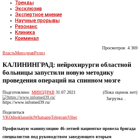
Тренды
Эксклюзив
Экспертное мнение
Научные прорывы
Резонанс
Клиника
Криминал
Просмотров:
4 369
Власть
Минздрав
Релиз
КАЛИНИНГРАД: нейрохирурги областной
больницы запустили новую методику
проведения операций на спинном мозге
Подготовлено:
МИНЗДРАВ
31.07.2021
(Пока оценок нет)
Загрузка...
https://www.infomed39.ru/
Поделиться
VK
Odnoklassniki
Whatsapp
Telegram
Viber
Профильную манипуляцию 46-летней пациентке провела бригада
специалистов под руководством заведующего вторым