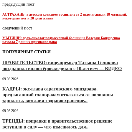
предыдущий пост
АСТРАХАНЬ: в детском ковидном госпитале за 2 недели спасли 18 малышей,
некоторым нет и 28 дней жизни
следующий пост
МЫТИЩИ: врач-онколог подмосковной больницы Валерия Бондаренко
назвала 7 ранних признаков рака
ПОПУЛЯРНЫЕ СТАТЬИ
ПРАВИТЕЛЬСТВО: вице-премьер Татьяна Голикова
поздравила волонтёров-медиков с 10-летием — ВИДЕО
09.08.2026
КАДРЫ: экс-глава саратовского минздрава,
предлагавший главврачам отказаться от половины
зарплаты, возглавил здравоохранение...
09.08.2026
ТРЕНДЫ: поправки в правительственное решение
вступили в силу — что изменилось для...