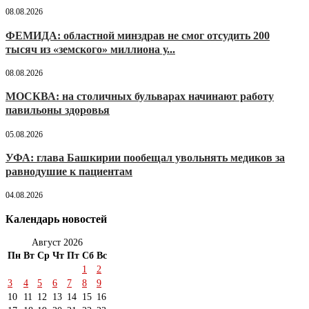
08.08.2026
ФЕМИДА: областной минздрав не смог отсудить 200
тысяч из «земского» миллиона у...
08.08.2026
МОСКВА: на столичных бульварах начинают работу
павильоны здоровья
05.08.2026
УФА: глава Башкирии пообещал увольнять медиков за
равнодушие к пациентам
04.08.2026
Календарь новостей
Август 2026
Пн
Вт
Ср
Чт
Пт
Сб
Вс
1
2
3
4
5
6
7
8
9
10
11
12
13
14
15
16