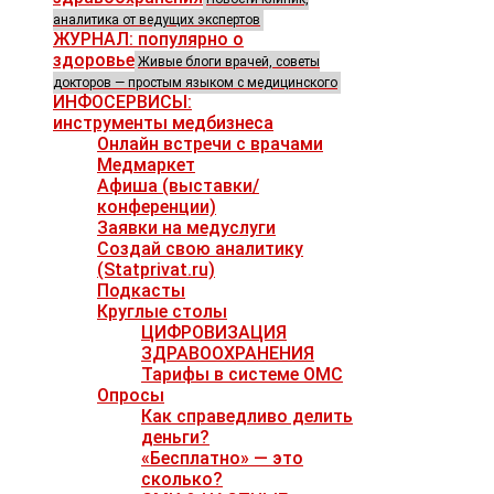
аналитика от ведущих экспертов
ЖУРНАЛ: популярно о
здоровье
Живые блоги врачей, советы
докторов — простым языком с медицинского
ИНФОСЕРВИСЫ:
инструменты медбизнеса
Онлайн встречи с врачами
Медмаркет
Афиша (выставки/
конференции)
Заявки на медуслуги
Создай свою аналитику
(Statprivat.ru)
Подкасты
Круглые столы
ЦИФРОВИЗАЦИЯ
ЗДРАВООХРАНЕНИЯ
Тарифы в системе ОМС
Опросы
Как справедливо делить
деньги?
«Бесплатно» — это
сколько?