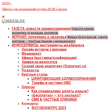
2019 г.
Оферта для организаций группы ЦСМ Санталь
ГАЗЕТА: новости здравоохранения
Новости клиник,
аналитика от ведущих экспертов
ЖУРНАЛ: популярно о здоровье
Живые блоги врачей, советы
докторов — простым языком с медицинского
ИНФОСЕРВИСЫ: инструменты медбизнеса
Онлайн встречи с врачами
Медмаркет
Афиша (выставки/конференции)
Заявки на медуслуги
Создай свою аналитику (Statprivat.ru)
Подкасты
Круглые столы
ЦИФРОВИЗАЦИЯ ЗДРАВООХРАНЕНИЯ
Тарифы в системе ОМС
Опросы
Как справедливо делить деньги?
«Бесплатно» — это сколько?
СМИ & ЧАСТНЫЕ КЛИНИКИ
Конкурсы
ФОТОКОНКУРС 2023