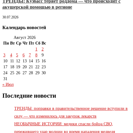
ТРЕНДЫ: Кузбасс теряет роддома — что происходит с
акушерской помощью в регионе
30.07.2026
Календарь новостей
Август 2026
Пн
Вт
Ср
Чт
Пт
Сб
Вс
1
2
3
4
5
6
7
8
9
10
11
12
13
14
15
16
17
18
19
20
21
22
23
24
25
26
27
28
29
30
31
« Июл
Последние новости
ТРЕНДЫ: поправки в правительственное решение вступили в
силу — что изменилось для закупок лекарств
НЕОБЫЧНЫЕ ИСТОРИИ: медики спасли бойца СВО,
пережившего удар молнии во время нападения медведя