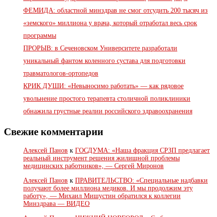
ФЕМИДА: областной минздрав не смог отсудить 200 тысяч из
«земского» миллиона у врача, который отработал весь срок
программы
ПРОРЫВ: в Сеченовском Университете разработали
уникальный фантом коленного сустава для подготовки
травматологов-ортопедов
КРИК ДУШИ: «Невыносимо работать» — как рядовое
увольнение простого терапевта столичной поликлиники
обнажила грустные реалии российского здравоохранения
Свежие комментарии
Алексей Панов
к
ГОСДУМА: «Наша фракция СРЗП предлагает
реальный инструмент решения жилищной проблемы
медицинских работников», — Сергей Миронов
Алексей Панов
к
ПРАВИТЕЛЬСТВО: «Специальные надбавки
получают более миллиона медиков. И мы продолжим эту
работу», — Михаил Мишустин обратился к коллегии
Минздрава — ВИДЕО