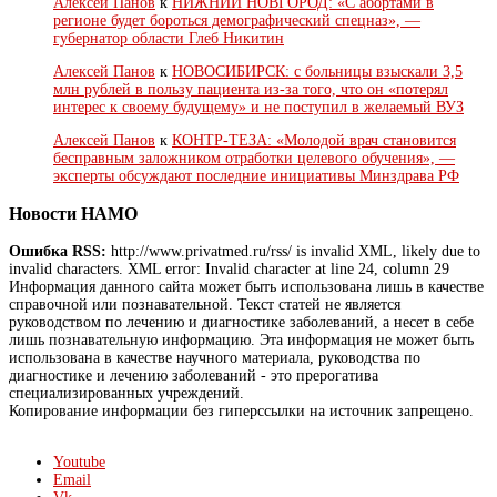
Алексей Панов
к
НИЖНИЙ НОВГОРОД: «С абортами в
регионе будет бороться демографический спецназ», —
губернатор области Глеб Никитин
Алексей Панов
к
НОВОСИБИРСК: с больницы взыскали 3,5
млн рублей в пользу пациента из-за того, что он «потерял
интерес к своему будущему» и не поступил в желаемый ВУЗ
Алексей Панов
к
КОНТР-ТЕЗА: «Молодой врач становится
бесправным заложником отработки целевого обучения», —
эксперты обсуждают последние инициативы Минздрава РФ
Новости НАМО
Ошибка RSS:
http://www.privatmed.ru/rss/ is invalid XML, likely due to
invalid characters. XML error: Invalid character at line 24, column 29
Информация данного сайта может быть использована лишь в качестве
справочной или познавательной. Текст статей не является
руководством по лечению и диагностике заболеваний, а несет в себе
лишь познавательную информацию. Эта информация не может быть
использована в качестве научного материала, руководства по
диагностике и лечению заболеваний - это прерогатива
специализированных учреждений.
Копирование информации без гиперссылки на источник запрещено.
Youtube
Email