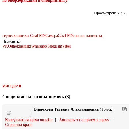
по биофабрикации и биопринтингу
Просмотров:
2 457
герпес
клиники СамГМУ
Самара
СамГМУ
спасли пациента
Поделиться
VK
Odnoklassniki
Whatsapp
Telegram
Viber
МИНЗДРАВ
Специалисты готовы помочь (3):
Бирюкова Татьяна Александровна
(Томск)
Консультация врача онлайн
|
Записаться на прием к врачу
|
Страница врача