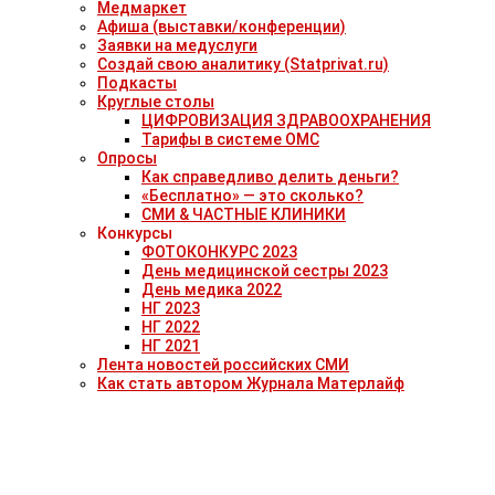
Медмаркет
Афиша (выставки/конференции)
Заявки на медуслуги
Создай свою аналитику (Statprivat.ru)
Подкасты
Круглые столы
ЦИФРОВИЗАЦИЯ ЗДРАВООХРАНЕНИЯ
Тарифы в системе ОМС
Опросы
Как справедливо делить деньги?
«Бесплатно» — это сколько?
СМИ & ЧАСТНЫЕ КЛИНИКИ
Конкурсы
ФОТОКОНКУРС 2023
День медицинской сестры 2023
День медика 2022
НГ 2023
НГ 2022
НГ 2021
Лента новостей российских СМИ
Как стать автором Журнала Матерлайф