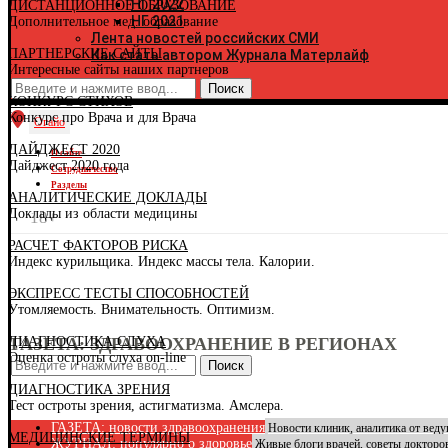
НГ 2022
ДИСТАНЦИОННОЕ ОБРАЗОВАНИЕ
К
НГ 2021
Дополнительное мед. образование
К
Лента новостей российских СМИ
Р
ПАРТНЕРСКИЕ САЙТЫ
Как стать автором Журнала Матерлайф
К
Интересные сайты наших партнеров
К
К
КОНКУРС СТИХОВ
Р
Конкурс про Врача и для Врача
К
Огайо
К
ДАЙДЖЕСТ 2020
Р
О сайте
Дайджест 2020 года
К
Сотрудничество
К
Разделы
АНАЛИТИЧЕСКИЕ ДОКЛАДЫ
К
Доклады из области медицины
К
18+
К
РАСЧЕТ ФАКТОРОВ РИСКА
Л
Индекс курильщика. Индекс массы тела. Калории.
Л
М
ЭКСПРЕСС ТЕСТЫ СПОСОБНОСТЕЙ
Р
Утомляемость. Внимательность. Оптимизм.
Р
М
ДИАГНОСТИКА СЛУХА
ГАЗЕТА: ЗДРАВООХРАНЕНИЕ В РЕГИОНАХ
М
Оценка остроты слуха on-line
М
Поиск
Н
ДИАГНОСТИКА ЗРЕНИЯ
Н
Тест остроты зрения, астигматизма. Амслера.
Н
Н
ГАЗЕТА: новости здравоохранения
Новости клиник, аналитика от вед
МЕДИЦИНСКИЕ ТЕРМИНЫ
О
ЖУРНАЛ: популярно о здоровье
Живые блоги врачей, советы докторо