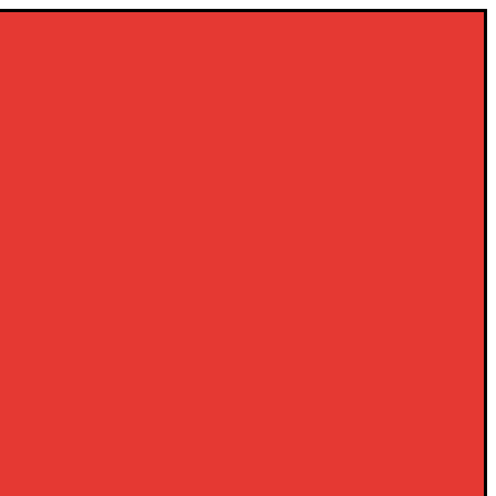
×
×
×