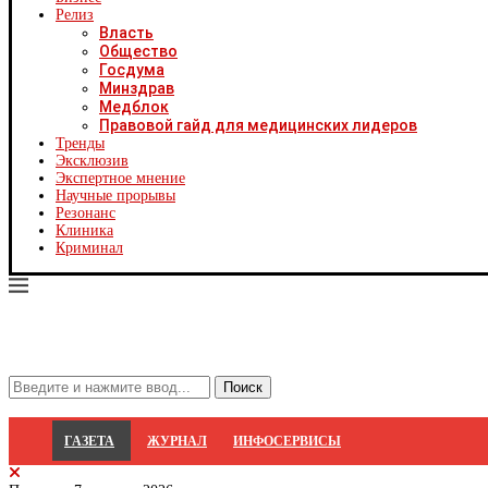
Х
Релиз
Ч
Власть
Ч
Общество
Ч
Госдума
Ч
Минздрав
Я
Медблок
Я
Правовой гайд для медицинских лидеров
Р
Тренды
С
Эксклюзив
Экспертное мнение
Научные прорывы
Резонанс
Клиника
Криминал
ГАЗЕТА
ЖУРНАЛ
ИНФОСЕРВИСЫ