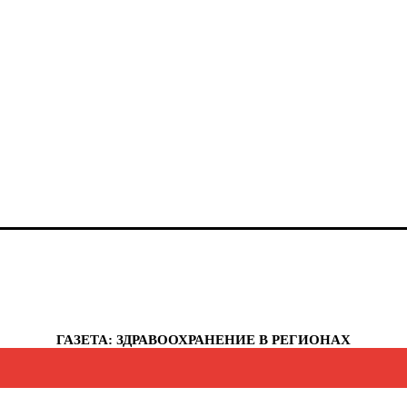
анты-Мансийский автономный округ - Югра
елябинская область
еченская республика
увашская республика
укотский автономный округ
мало-Ненецкий автономный округ
рославская область
еспублика Крым
евастополь
ГАЗЕТА: ЗДРАВООХРАНЕНИЕ В РЕГИОНАХ