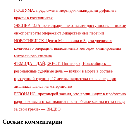
ГОСДУМА: предложены меры для ликвидации дефицита
врачей в госклиниках
ЭКСПЕРТИЗА: регистрация не означает доступность — новые
онкопрепараты опережают лекарственные перечни
НОВОСИБИРСК: Центр Мешалкина в 3 раза увеличил
количество операций, выполняемых методом клипирования
митрального клапана
ФЕМИДА—ДАЙДЖЕСТ: Пятигорск, Новосибирск —
резонансные судебные дела — взятки в морге в составе
преступной группы, 27-летняя пациентка из-за операции
лишилась шанса на материнство
РЕЗОНАНС: протоиерей заявил, что врачи «идут в профессию
ради наживы и отказываются носить белые халаты из-за стыда
за свои грехи» — ВИДЕО
Свежие комментарии