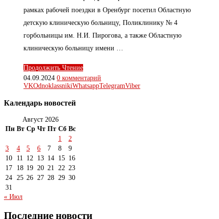
рамках рабочей поездки в Оренбург посетил Областную
детскую клиническую больницу, Поликлинику № 4
горбольницы им. Н.И. Пирогова, а также Областную
клиническую больницу имени …
Продолжить Чтение
04.09.2024
0 комментарий
VK
Odnoklassniki
Whatsapp
Telegram
Viber
Календарь новостей
Август 2026
Пн
Вт
Ср
Чт
Пт
Сб
Вс
1
2
3
4
5
6
7
8
9
10
11
12
13
14
15
16
17
18
19
20
21
22
23
24
25
26
27
28
29
30
31
« Июл
Последние новости