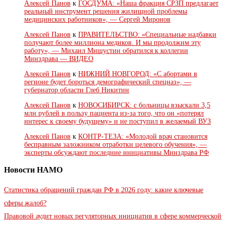
Алексей Панов
к
ГОСДУМА: «Наша фракция СРЗП предлагает
реальный инструмент решения жилищной проблемы
медицинских работников», — Сергей Миронов
Алексей Панов
к
ПРАВИТЕЛЬСТВО: «Специальные надбавки
получают более миллиона медиков. И мы продолжим эту
работу», — Михаил Мишустин обратился к коллегии
Минздрава — ВИДЕО
Алексей Панов
к
НИЖНИЙ НОВГОРОД: «С абортами в
регионе будет бороться демографический спецназ», —
губернатор области Глеб Никитин
Алексей Панов
к
НОВОСИБИРСК: с больницы взыскали 3,5
млн рублей в пользу пациента из-за того, что он «потерял
интерес к своему будущему» и не поступил в желаемый ВУЗ
Алексей Панов
к
КОНТР-ТЕЗА: «Молодой врач становится
бесправным заложником отработки целевого обучения», —
эксперты обсуждают последние инициативы Минздрава РФ
Новости НАМО
Статистика обращений граждан РФ в 2026 году: какие ключевые
сферы жалоб?
Правовой аудит новых регуляторных инициатив в сфере коммерческой