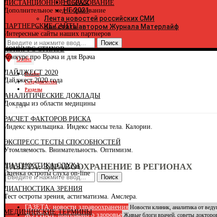
НГ 2022
ДИСТАНЦИОННОЕ ОБРАЗОВАНИЕ
К
НГ 2021
Дополнительное мед. образование
К
Лента новостей российских СМИ
Р
ПАРТНЕРСКИЕ САЙТЫ
Как стать автором Журнала Матерлайф
К
Интересные сайты наших партнеров
К
К
КОНКУРС СТИХОВ
Р
Конкурс про Врача и для Врача
К
Огайо
К
ДАЙДЖЕСТ 2020
Р
О сайте
Дайджест 2020 года
К
Сотрудничество
К
Разделы
АНАЛИТИЧЕСКИЕ ДОКЛАДЫ
К
Доклады из области медицины
К
18+
К
РАСЧЕТ ФАКТОРОВ РИСКА
Л
Индекс курильщика. Индекс массы тела. Калории.
Л
М
ЭКСПРЕСС ТЕСТЫ СПОСОБНОСТЕЙ
Р
Утомляемость. Внимательность. Оптимизм.
Р
М
ДИАГНОСТИКА СЛУХА
ГАЗЕТА: ЗДРАВООХРАНЕНИЕ В РЕГИОНАХ
М
Оценка остроты слуха on-line
М
Поиск
Н
ДИАГНОСТИКА ЗРЕНИЯ
Н
Тест остроты зрения, астигматизма. Амслера.
Н
Н
ГАЗЕТА: новости здравоохранения
Новости клиник, аналитика от вед
МЕДИЦИНСКИЕ ТЕРМИНЫ
О
ЖУРНАЛ: популярно о здоровье
Живые блоги врачей, советы докторо