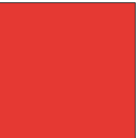
×
×
×