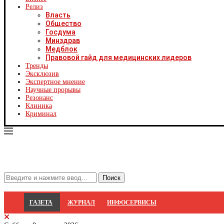
Х
Релиз
Ч
Власть
Ч
Общество
Ч
Госдума
Ч
Минздрав
Я
Медблок
Я
Правовой гайд для медицинских лидеров
Р
Тренды
С
Эксклюзив
Экспертное мнение
Научные прорывы
Резонанс
Клиника
Криминал
ГАЗЕТА
ЖУРНАЛ
ИНФОСЕРВИСЫ