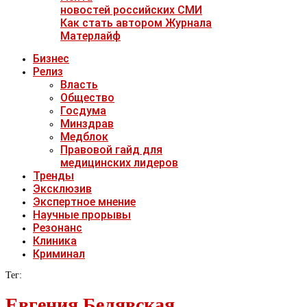
новостей российских СМИ
Как стать автором Журнала
Матерлайф
Бизнес
Релиз
Власть
Общество
Госдума
Минздрав
Медблок
Правовой гайд для
медицинских лидеров
Тренды
Эксклюзив
Экспертное мнение
Научные прорывы
Резонанс
Клиника
Криминал
Тег:
Евгения Белявская