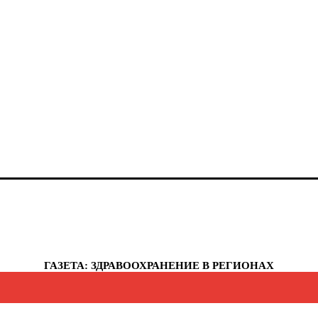
анты-Мансийский автономный округ - Югра
елябинская область
еченская республика
увашская республика
укотский автономный округ
мало-Ненецкий автономный округ
рославская область
еспублика Крым
евастополь
ГАЗЕТА: ЗДРАВООХРАНЕНИЕ В РЕГИОНАХ