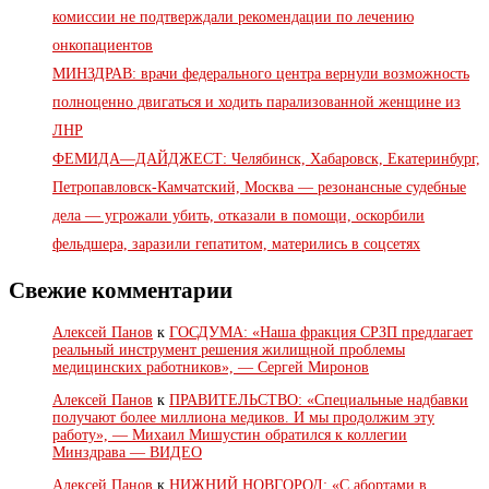
комиссии не подтверждали рекомендации по лечению
онкопациентов
МИНЗДРАВ: врачи федерального центра вернули возможность
полноценно двигаться и ходить парализованной женщине из
ЛНР
ФЕМИДА—ДАЙДЖЕСТ: Челябинск, Хабаровск, Екатеринбург,
Петропавловск-Камчатский, Москва — резонансные судебные
дела — угрожали убить, отказали в помощи, оскорбили
фельдшера, заразили гепатитом, матерились в соцсетях
Свежие комментарии
Алексей Панов
к
ГОСДУМА: «Наша фракция СРЗП предлагает
реальный инструмент решения жилищной проблемы
медицинских работников», — Сергей Миронов
Алексей Панов
к
ПРАВИТЕЛЬСТВО: «Специальные надбавки
получают более миллиона медиков. И мы продолжим эту
работу», — Михаил Мишустин обратился к коллегии
Минздрава — ВИДЕО
Алексей Панов
к
НИЖНИЙ НОВГОРОД: «С абортами в