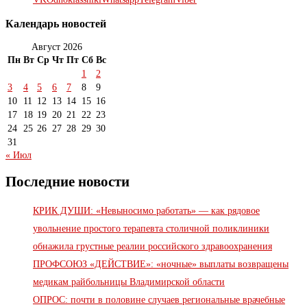
Календарь новостей
Август 2026
Пн
Вт
Ср
Чт
Пт
Сб
Вс
1
2
3
4
5
6
7
8
9
10
11
12
13
14
15
16
17
18
19
20
21
22
23
24
25
26
27
28
29
30
31
« Июл
Последние новости
КРИК ДУШИ: «Невыносимо работать» — как рядовое
увольнение простого терапевта столичной поликлиники
обнажила грустные реалии российского здравоохранения
ПРОФСОЮЗ «ДЕЙСТВИЕ»: «ночные» выплаты возвращены
медикам райбольницы Владимирской области
ОПРОС: почти в половине случаев региональные врачебные