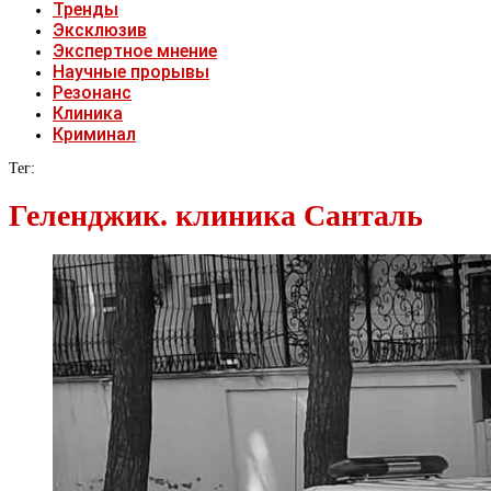
Тренды
Эксклюзив
Экспертное мнение
Научные прорывы
Резонанс
Клиника
Криминал
Тег:
Геленджик. клиника Санталь