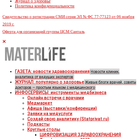
Журнал о здоровье
Политика конфиденциальности
Свидетельство о регистрации СМИ серия ЭЛ № ФС 77-77123 от 06 ноября
2019 г.
Оферта для организаций группы ЦСМ Санталь
ГАЗЕТА: новости здравоохранения
Новости клиник,
аналитика от ведущих экспертов
ЖУРНАЛ: популярно о здоровье
Живые блоги врачей, советы
докторов — простым языком с медицинского
ИНФОСЕРВИСЫ: инструменты медбизнеса
Онлайн встречи с врачами
Медмаркет
Афиша (выставки/конференции)
Заявки на медуслуги
Создай свою аналитику (Statprivat.ru)
Подкасты
Круглые столы
ЦИФРОВИЗАЦИЯ ЗДРАВООХРАНЕНИЯ