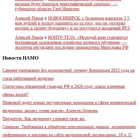
регионе будет бороться демографический спецназ», —
губернатор области Глеб Никитин
Алексей Панов
к
НОВОСИБИРСК: с больницы взыскали 3,5
млн рублей в пользу пациента из-за того, что он «потерял
интерес к своему будущему» и не поступил в желаемый ВУЗ
Алексей Панов
к
КОНТР-ТЕЗА: «Молодой врач становится
бесправным заложником отработки целевого обучения», —
эксперты обсуждают последние инициативы Минздрава РФ
Новости НАМО
Саморегулирование без полномочий: почему Концепция 2015 года не
стала работающей моделью
Статистика обращений граждан РФ в 2026 году: какие ключевые
сферы жалоб?
Правовой аудит новых регуляторных инициатив в сфере коммерческой
медицины: анализ «семи шагов» Алексея Леонова
Предатели. Как медицину сливают свои же.
Семинар. Требования к обработке персональных данных, размещению
информации и рекламы на сайте медицинской организации. 10 и 11