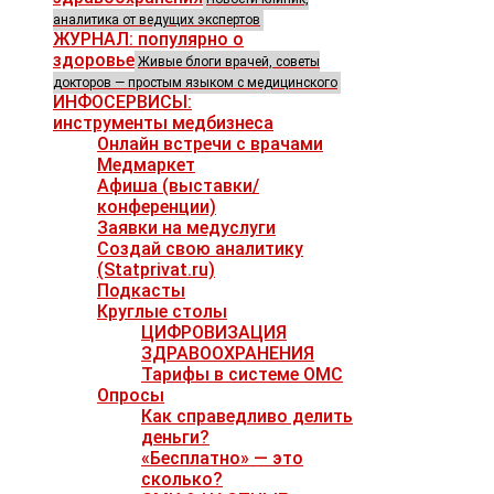
аналитика от ведущих экспертов
ЖУРНАЛ: популярно о
здоровье
Живые блоги врачей, советы
докторов — простым языком с медицинского
ИНФОСЕРВИСЫ:
инструменты медбизнеса
Онлайн встречи с врачами
Медмаркет
Афиша (выставки/
конференции)
Заявки на медуслуги
Создай свою аналитику
(Statprivat.ru)
Подкасты
Круглые столы
ЦИФРОВИЗАЦИЯ
ЗДРАВООХРАНЕНИЯ
Тарифы в системе ОМС
Опросы
Как справедливо делить
деньги?
«Бесплатно» — это
сколько?