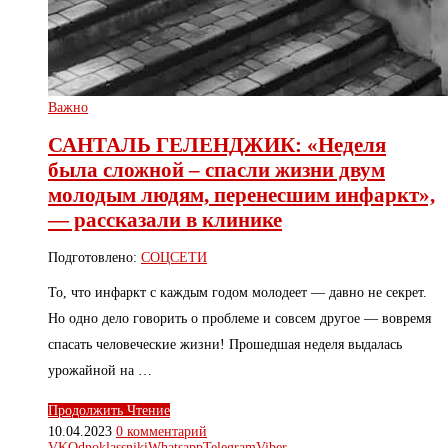
Важно
САНТАЛЬ ГЕЛЕНДЖИК: «Неделя
была сложной – спасли жизни двум
молодым людям, перенесшим инфаркт»,
— рассказали в клинике
Подготовлено:
СОЦСЕТИ
То, что инфаркт с каждым годом молодеет — давно не секрет.
Но одно дело говорить о проблеме и совсем другое — вовремя
спасать человеческие жизни! Прошедшая неделя выдалась
урожайной на …
Продолжить Чтение
10.04.2023
0 комментарий
VK
Odnoklassniki
Whatsapp
Telegram
Viber