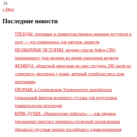
31
« Июл
Последние новости
ТРЕНДЫ: поправки в правительственное решение вступили в
силу — что изменилось для закупок лекарств
НЕОБЫЧНЫЕ ИСТОРИИ: медики спасли бойца СВО,
пережившего удар молнии во время нападения медведя
ФЕМИДА: областной минздрав не смог отсудить 200 тысяч из
«земского» миллиона у врача, который отработал весь срок
программы
ПРОРЫВ: в Сеченовском Университете разработали
уникальный фантом коленного сустава для подготовки
травматологов-ортопедов
КРИК ДУШИ: «Невыносимо работать» — как рядовое
увольнение простого терапевта столичной поликлиники
обнажила грустные реалии российского здравоохранения