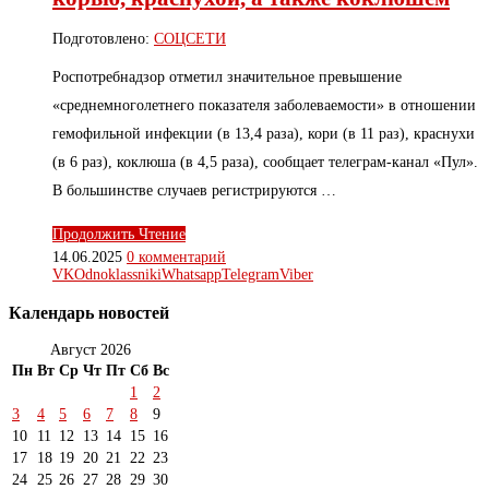
Подготовлено:
СОЦСЕТИ
Роспотребнадзор отметил значительное превышение
«среднемноголетнего показателя заболеваемости» в отношении
гемофильной инфекции (в 13,4 раза), кори (в 11 раз), краснухи
(в 6 раз), коклюша (в 4,5 раза), сообщает телеграм-канал «Пул».
В большинстве случаев регистрируются …
Продолжить Чтение
14.06.2025
0 комментарий
VK
Odnoklassniki
Whatsapp
Telegram
Viber
Календарь новостей
Август 2026
Пн
Вт
Ср
Чт
Пт
Сб
Вс
1
2
3
4
5
6
7
8
9
10
11
12
13
14
15
16
17
18
19
20
21
22
23
24
25
26
27
28
29
30