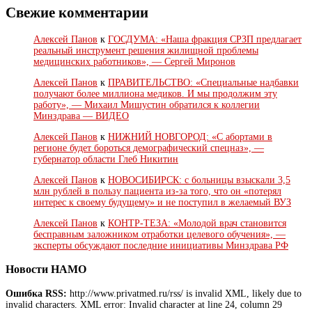
Свежие комментарии
Алексей Панов
к
ГОСДУМА: «Наша фракция СРЗП предлагает
реальный инструмент решения жилищной проблемы
медицинских работников», — Сергей Миронов
Алексей Панов
к
ПРАВИТЕЛЬСТВО: «Специальные надбавки
получают более миллиона медиков. И мы продолжим эту
работу», — Михаил Мишустин обратился к коллегии
Минздрава — ВИДЕО
Алексей Панов
к
НИЖНИЙ НОВГОРОД: «С абортами в
регионе будет бороться демографический спецназ», —
губернатор области Глеб Никитин
Алексей Панов
к
НОВОСИБИРСК: с больницы взыскали 3,5
млн рублей в пользу пациента из-за того, что он «потерял
интерес к своему будущему» и не поступил в желаемый ВУЗ
Алексей Панов
к
КОНТР-ТЕЗА: «Молодой врач становится
бесправным заложником отработки целевого обучения», —
эксперты обсуждают последние инициативы Минздрава РФ
Новости НАМО
Ошибка RSS:
http://www.privatmed.ru/rss/ is invalid XML, likely due to
invalid characters. XML error: Invalid character at line 24, column 29