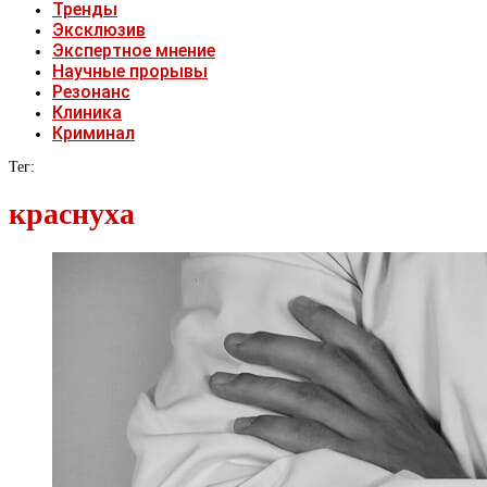
Тренды
Эксклюзив
Экспертное мнение
Научные прорывы
Резонанс
Клиника
Криминал
Тег:
краснуха