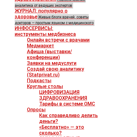
аналитика от ведущих экспертов
ЖУРНАЛ: популярно о
здоровье
Живые блоги врачей, советы
докторов — простым языком с медицинского
ИНФОСЕРВИСЫ:
инструменты медбизнеса
Онлайн встречи с врачами
Медмаркет
Афиша (выставки/
конференции)
Заявки на медуслуги
Создай свою аналитику
(Statprivat.ru)
Подкасты
Круглые столы
ЦИФРОВИЗАЦИЯ
ЗДРАВООХРАНЕНИЯ
Тарифы в системе ОМС
Опросы
Как справедливо делить
деньги?
«Бесплатно» — это
сколько?