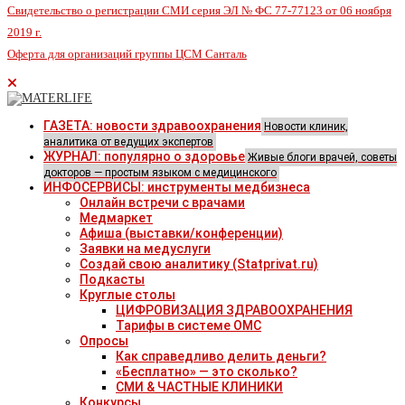
Свидетельство о регистрации СМИ серия ЭЛ № ФС 77-77123 от 06 ноября
2019 г.
Оферта для организаций группы ЦСМ Санталь
ГАЗЕТА: новости здравоохранения
Новости клиник,
аналитика от ведущих экспертов
ЖУРНАЛ: популярно о здоровье
Живые блоги врачей, советы
докторов — простым языком с медицинского
ИНФОСЕРВИСЫ: инструменты медбизнеса
Онлайн встречи с врачами
Медмаркет
Афиша (выставки/конференции)
Заявки на медуслуги
Создай свою аналитику (Statprivat.ru)
Подкасты
Круглые столы
ЦИФРОВИЗАЦИЯ ЗДРАВООХРАНЕНИЯ
Тарифы в системе ОМС
Опросы
Как справедливо делить деньги?
«Бесплатно» — это сколько?
СМИ & ЧАСТНЫЕ КЛИНИКИ
Конкурсы