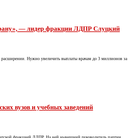
трану», — лидер фракции ЛДПР Слуцкий
в расширении. Нужно увеличить выплаты врачам до 3 миллионов за
ких вузов и учебных заведений
утатской фракцией ЛДПР. На ней нынешний руководитель партии