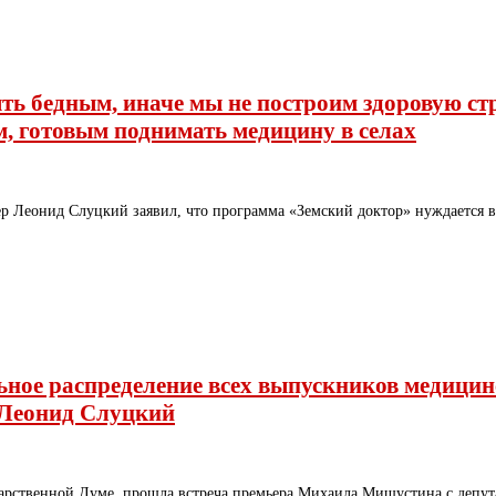
ть бедным, иначе мы не построим здоровую с
, готовым поднимать медицину в селах
р Леонид Слуцкий заявил, что программа «Земский доктор» нуждается 
ное распределение всех выпускников медицинс
 Леонид Слуцкий
ударственной Думе, прошла встреча премьера Михаила Мишустина с деп