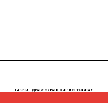
анты-Мансийский автономный округ - Югра
елябинская область
еченская республика
увашская республика
укотский автономный округ
мало-Ненецкий автономный округ
рославская область
еспублика Крым
евастополь
ГАЗЕТА: ЗДРАВООХРАНЕНИЕ В РЕГИОНАХ