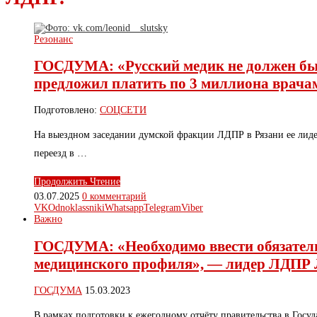
Резонанс
ГОСДУМА: «Русский медик не должен бы
предложил платить по 3 миллиона врачам
Подготовлено:
СОЦСЕТИ
На выездном заседании думской фракции ЛДПР в Рязани ее лиде
переезд в …
Продолжить Чтение
03.07.2025
0 комментарий
VK
Odnoklassniki
Whatsapp
Telegram
Viber
Важно
ГОСДУМА: «Необходимо ввести обязатель
медицинского профиля», — лидер ЛДПР
ГОСДУМА
15.03.2023
В рамках подготовки к ежегодному отчёту правительства в Гос