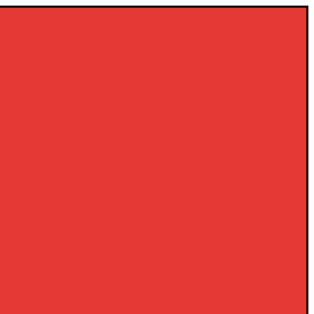
×
×
×