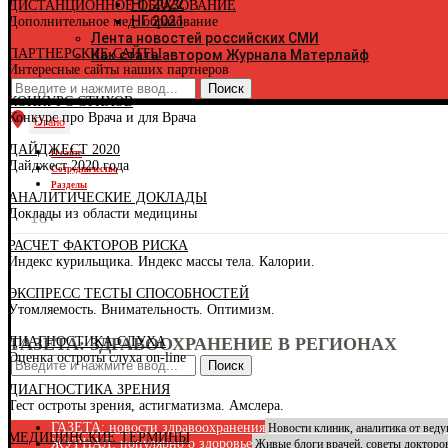
НГ 2022
ДИСТАНЦИОННОЕ ОБРАЗОВАНИЕ
К
НГ 2021
Дополнительное мед. образование
К
Лента новостей российских СМИ
Р
ПАРТНЕРСКИЕ САЙТЫ
Как стать автором Журнала Матерлайф
К
Интересные сайты наших партнеров
К
К
КОНКУРС СТИХОВ
Р
Конкурс про Врача и для Врача
К
Огайо
К
ДАЙДЖЕСТ 2020
Р
О сайте
Дайджест 2020 года
К
Сотрудничество
К
Разделы
АНАЛИТИЧЕСКИЕ ДОКЛАДЫ
К
Доклады из области медицины
К
18+
К
РАСЧЕТ ФАКТОРОВ РИСКА
Л
Индекс курильщика. Индекс массы тела. Калории.
Л
М
ЭКСПРЕСС ТЕСТЫ СПОСОБНОСТЕЙ
Р
Утомляемость. Внимательность. Оптимизм.
Р
М
ДИАГНОСТИКА СЛУХА
ГАЗЕТА: ЗДРАВООХРАНЕНИЕ В РЕГИОНАХ
М
Оценка остроты слуха on-line
М
Поиск
Н
ДИАГНОСТИКА ЗРЕНИЯ
Н
Тест остроты зрения, астигматизма. Амслера.
Н
Н
ГАЗЕТА: новости здравоохранения
Новости клиник, аналитика от вед
МЕДИЦИНСКИЕ ТЕРМИНЫ
О
ЖУРНАЛ: популярно о здоровье
Живые блоги врачей, советы докторо