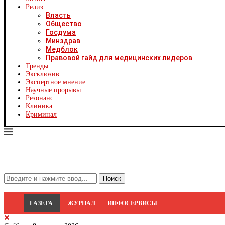
Х
Релиз
Ч
Власть
Ч
Общество
Ч
Госдума
Ч
Минздрав
Я
Медблок
Я
Правовой гайд для медицинских лидеров
Р
Тренды
С
Эксклюзив
Экспертное мнение
Научные прорывы
Резонанс
Клиника
Криминал
ГАЗЕТА
ЖУРНАЛ
ИНФОСЕРВИСЫ