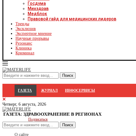
Х
Госдума
Ч
Минздрав
Ч
Медблок
Ч
Правовой гайд для медицинских лидеров
Ч
Тренды
Я
Эксклюзив
Я
Экспертное мнение
Р
Научные прорывы
С
Резонанс
Клиника
Криминал
ГАЗЕТА
ЖУРНАЛ
ИНФОСЕРВИСЫ
Четверг, 6 августа, 2026
ГАЗЕТА: ЗДРАВООХРАНЕНИЕ В РЕГИОНАХ
Подписаться
Поиск
О сайте