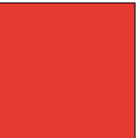
×
×
×