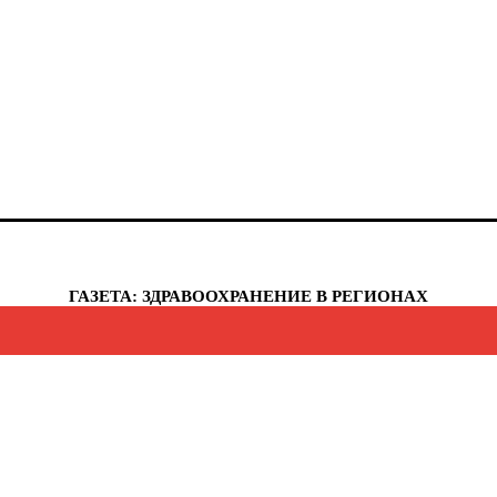
анты-Мансийский автономный округ - Югра
елябинская область
еченская республика
увашская республика
укотский автономный округ
мало-Ненецкий автономный округ
рославская область
еспублика Крым
евастополь
ГАЗЕТА: ЗДРАВООХРАНЕНИЕ В РЕГИОНАХ