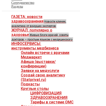
Сотрудничество
Разделы
ГАЗЕТА: новости
здравоохранения
Новости клиник,
аналитика от ведущих экспертов
ЖУРНАЛ: популярно о
здоровье
Живые блоги врачей, советы
докторов — простым языком с медицинского
ИНФОСЕРВИСЫ:
инструменты медбизнеса
Онлайн встречи с врачами
Медмаркет
Афиша (выставки/
конференции)
Заявки на медуслуги
Создай свою аналитику
(Statprivat.ru)
Подкасты
Круглые столы
ЦИФРОВИЗАЦИЯ
ЗДРАВООХРАНЕНИЯ
Тарифы в системе ОМС