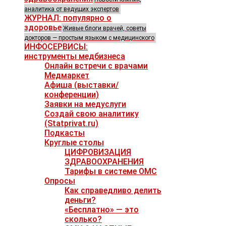
аналитика от ведущих экспертов
ЖУРНАЛ: популярно о
здоровье
Живые блоги врачей, советы
докторов — простым языком с медицинского
ИНФОСЕРВИСЫ:
инструменты медбизнеса
Онлайн встречи с врачами
Медмаркет
Афиша (выставки/
конференции)
Заявки на медуслуги
Создай свою аналитику
(Statprivat.ru)
Подкасты
Круглые столы
ЦИФРОВИЗАЦИЯ
ЗДРАВООХРАНЕНИЯ
Тарифы в системе ОМС
Опросы
Как справедливо делить
деньги?
«Бесплатно» — это
сколько?