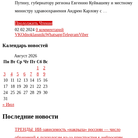
Путину, губернатору региона Евгению Куйвашеву и местному
министру здравоохранения Андрею Карлову с …
Продолжить Чтение
02.02.2024
0 комментарий
VK
Odnoklassniki
Whatsapp
Telegram
Viber
Календарь новостей
Август 2026
Пн
Вт
Ср
Чт
Пт
Сб
Вс
1
2
3
4
5
6
7
8
9
10
11
12
13
14
15
16
17
18
19
20
21
22
23
24
25
26
27
28
29
30
31
« Июл
Последние новости
ТРЕНДЫ: ИИ-зависимость «накрыла» россиян — число
обращений к психологам из-за пристрастия к нейросетям