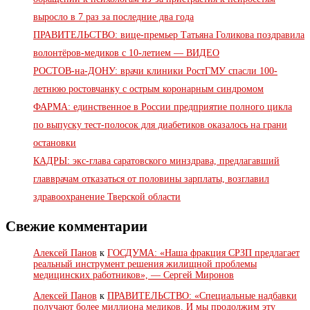
выросло в 7 раз за последние два года
ПРАВИТЕЛЬСТВО: вице-премьер Татьяна Голикова поздравила
волонтёров-медиков с 10-летием — ВИДЕО
РОСТОВ-на-ДОНУ: врачи клиники РостГМУ спасли 100-
летнюю ростовчанку с острым коронарным синдромом
ФАРМА: единственное в России предприятие полного цикла
по выпуску тест-полосок для диабетиков оказалось на грани
остановки
КАДРЫ: экс-глава саратовского минздрава, предлагавший
главврачам отказаться от половины зарплаты, возглавил
здравоохранение Тверской области
Свежие комментарии
Алексей Панов
к
ГОСДУМА: «Наша фракция СРЗП предлагает
реальный инструмент решения жилищной проблемы
медицинских работников», — Сергей Миронов
Алексей Панов
к
ПРАВИТЕЛЬСТВО: «Специальные надбавки
получают более миллиона медиков. И мы продолжим эту