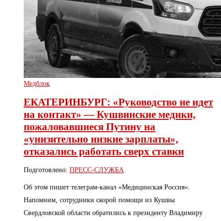
Медблок
ЕКАТЕРИНБУРГ: «Руководство не идет
на контакт» — Кушвинские медики,
пожаловавшиеся Путину на
«унизительно низкие зарплаты»,
отказались работать сверх ставки
Подготовлено:
ПРЕСС-СЛУЖБА
Об этом пишет телеграм-канал «Медицинская Россия«.
Напомним, сотрудники скорой помощи из Кушвы
Свердловской области обратились к президенту Владимиру