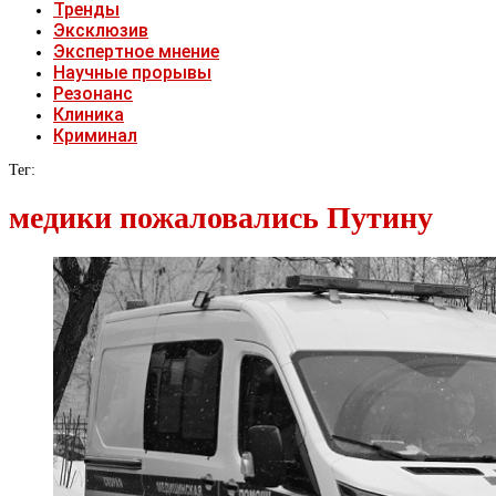
Тренды
Эксклюзив
Экспертное мнение
Научные прорывы
Резонанс
Клиника
Криминал
Тег:
медики пожаловались Путину