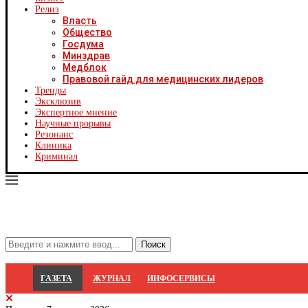
Х
Релиз
Ч
Власть
Ч
Общество
Ч
Госдума
Ч
Минздрав
Я
Медблок
Я
Правовой гайд для медицинских лидеров
Р
Тренды
С
Эксклюзив
Экспертное мнение
Научные прорывы
Резонанс
Клиника
Криминал
ГАЗЕТА
ЖУРНАЛ
ИНФОСЕРВИСЫ