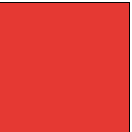
×
×
×