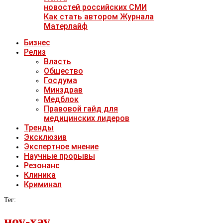
новостей российских СМИ
Как стать автором Журнала
Матерлайф
Бизнес
Релиз
Власть
Общество
Госдума
Минздрав
Медблок
Правовой гайд для
медицинских лидеров
Тренды
Эксклюзив
Экспертное мнение
Научные прорывы
Резонанс
Клиника
Криминал
Тег:
ноу-хау