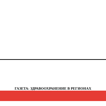
анты-Мансийский автономный округ - Югра
елябинская область
еченская республика
увашская республика
укотский автономный округ
мало-Ненецкий автономный округ
рославская область
еспублика Крым
евастополь
ГАЗЕТА: ЗДРАВООХРАНЕНИЕ В РЕГИОНАХ