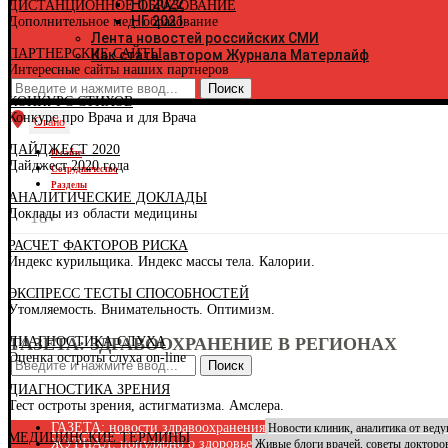
НГ 2022
ДИСТАНЦИОННОЕ ОБРАЗОВАНИЕ
К
НГ 2021
Дополнительное мед. образование
К
Лента новостей российских СМИ
Р
ПАРТНЕРСКИЕ САЙТЫ
Как стать автором Журнала Матерлайф
К
Интересные сайты наших партнеров
К
К
КОНКУРС СТИХОВ
Р
Конкурс про Врача и для Врача
К
Огайо
К
ДАЙДЖЕСТ 2020
Р
О сайте
Дайджест 2020 года
К
Сотрудничество
К
Разделы
АНАЛИТИЧЕСКИЕ ДОКЛАДЫ
К
Доклады из области медицины
К
18+
К
РАСЧЕТ ФАКТОРОВ РИСКА
Л
Индекс курильщика. Индекс массы тела. Калории.
Л
М
ЭКСПРЕСС ТЕСТЫ СПОСОБНОСТЕЙ
Р
Утомляемость. Внимательность. Оптимизм.
Р
М
ДИАГНОСТИКА СЛУХА
ГАЗЕТА: ЗДРАВООХРАНЕНИЕ В РЕГИОНАХ
М
Оценка остроты слуха on-line
М
Поиск
Н
ДИАГНОСТИКА ЗРЕНИЯ
Н
Тест остроты зрения, астигматизма. Амслера.
Н
Н
ГАЗЕТА: новости здравоохранения
Новости клиник, аналитика от вед
МЕДИЦИНСКИЕ ТЕРМИНЫ
О
ЖУРНАЛ: популярно о здоровье
Живые блоги врачей, советы докторо