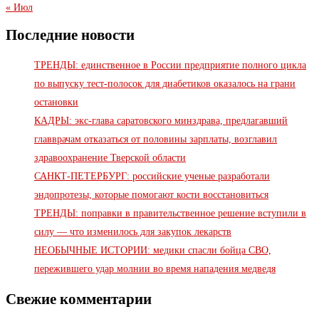
« Июл
Последние новости
ТРЕНДЫ: единственное в России предприятие полного цикла
по выпуску тест-полосок для диабетиков оказалось на грани
остановки
КАДРЫ: экс-глава саратовского минздрава, предлагавший
главврачам отказаться от половины зарплаты, возглавил
здравоохранение Тверской области
САНКТ-ПЕТЕРБУРГ: российские ученые разработали
эндопротезы, которые помогают кости восстановиться
ТРЕНДЫ: поправки в правительственное решение вступили в
силу — что изменилось для закупок лекарств
НЕОБЫЧНЫЕ ИСТОРИИ: медики спасли бойца СВО,
пережившего удар молнии во время нападения медведя
Свежие комментарии