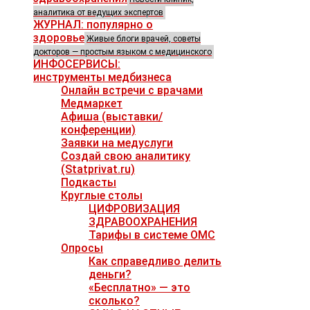
аналитика от ведущих экспертов
ЖУРНАЛ: популярно о
здоровье
Живые блоги врачей, советы
докторов — простым языком с медицинского
ИНФОСЕРВИСЫ:
инструменты медбизнеса
Онлайн встречи с врачами
Медмаркет
Афиша (выставки/
конференции)
Заявки на медуслуги
Создай свою аналитику
(Statprivat.ru)
Подкасты
Круглые столы
ЦИФРОВИЗАЦИЯ
ЗДРАВООХРАНЕНИЯ
Тарифы в системе ОМС
Опросы
Как справедливо делить
деньги?
«Бесплатно» — это
сколько?