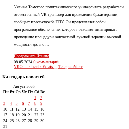
Ученые Томского политехнического университета разработали
отечественный VR-тренажер для проведения брахитерапии,
сообщает пресс-служба ТПУ. Он представляет собой
программное обеспечение, которое позволяет имитировать
проведение процедуры контактной лучевой терапии высокой
мощности дозы с …
Продолжить Чтение
08.05.2024
0 комментарий
VK
Odnoklassniki
Whatsapp
Telegram
Viber
Календарь новостей
Август 2026
Пн
Вт
Ср
Чт
Пт
Сб
Вс
1
2
3
4
5
6
7
8
9
10
11
12
13
14
15
16
17
18
19
20
21
22
23
24
25
26
27
28
29
30
31