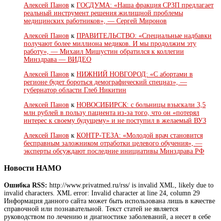
Алексей Панов
к
ГОСДУМА: «Наша фракция СРЗП предлагает
реальный инструмент решения жилищной проблемы
медицинских работников», — Сергей Миронов
Алексей Панов
к
ПРАВИТЕЛЬСТВО: «Специальные надбавки
получают более миллиона медиков. И мы продолжим эту
работу», — Михаил Мишустин обратился к коллегии
Минздрава — ВИДЕО
Алексей Панов
к
НИЖНИЙ НОВГОРОД: «С абортами в
регионе будет бороться демографический спецназ», —
губернатор области Глеб Никитин
Алексей Панов
к
НОВОСИБИРСК: с больницы взыскали 3,5
млн рублей в пользу пациента из-за того, что он «потерял
интерес к своему будущему» и не поступил в желаемый ВУЗ
Алексей Панов
к
КОНТР-ТЕЗА: «Молодой врач становится
бесправным заложником отработки целевого обучения», —
эксперты обсуждают последние инициативы Минздрава РФ
Новости НАМО
Ошибка RSS:
http://www.privatmed.ru/rss/ is invalid XML, likely due to
invalid characters. XML error: Invalid character at line 24, column 29
Информация данного сайта может быть использована лишь в качестве
справочной или познавательной. Текст статей не является
руководством по лечению и диагностике заболеваний, а несет в себе