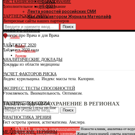
НГ 2022
ДИСТАНЦИОННОЕ ОБРАЗОВАНИЕ
К
НГ 2021
Дополнительное мед. образование
К
Лента новостей российских СМИ
Р
ПАРТНЕРСКИЕ САЙТЫ
Как стать автором Журнала Матерлайф
К
Интересные сайты наших партнеров
К
К
КОНКУРС СТИХОВ
Р
Конкурс про Врача и для Врача
К
Огайо
К
ДАЙДЖЕСТ 2020
Р
О сайте
Дайджест 2020 года
К
Сотрудничество
К
Разделы
АНАЛИТИЧЕСКИЕ ДОКЛАДЫ
К
Доклады из области медицины
К
18+
К
РАСЧЕТ ФАКТОРОВ РИСКА
Л
Индекс курильщика. Индекс массы тела. Калории.
Л
М
ЭКСПРЕСС ТЕСТЫ СПОСОБНОСТЕЙ
Р
Утомляемость. Внимательность. Оптимизм.
Р
М
ДИАГНОСТИКА СЛУХА
ГАЗЕТА: ЗДРАВООХРАНЕНИЕ В РЕГИОНАХ
М
Оценка остроты слуха on-line
М
Поиск
Н
ДИАГНОСТИКА ЗРЕНИЯ
Н
Тест остроты зрения, астигматизма. Амслера.
Н
Н
ГАЗЕТА: новости здравоохранения
Новости клиник, аналитика от вед
МЕДИЦИНСКИЕ ТЕРМИНЫ
О
ЖУРНАЛ: популярно о здоровье
Живые блоги врачей, советы докторо