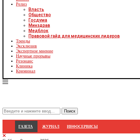
Х
Релиз
Ч
Власть
Ч
Общество
Ч
Госдума
Ч
Минздрав
Я
Медблок
Я
Правовой гайд для медицинских лидеров
Р
Тренды
С
Эксклюзив
Экспертное мнение
Научные прорывы
Резонанс
Клиника
Криминал
ГАЗЕТА
ЖУРНАЛ
ИНФОСЕРВИСЫ