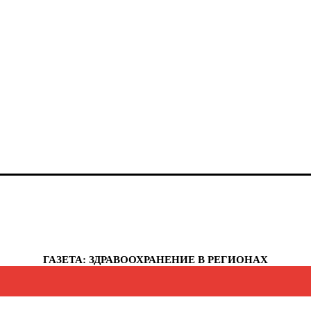
анты-Мансийский автономный округ - Югра
елябинская область
еченская республика
увашская республика
укотский автономный округ
мало-Ненецкий автономный округ
рославская область
еспублика Крым
евастополь
ГАЗЕТА: ЗДРАВООХРАНЕНИЕ В РЕГИОНАХ