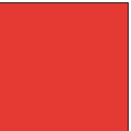
×
×
×