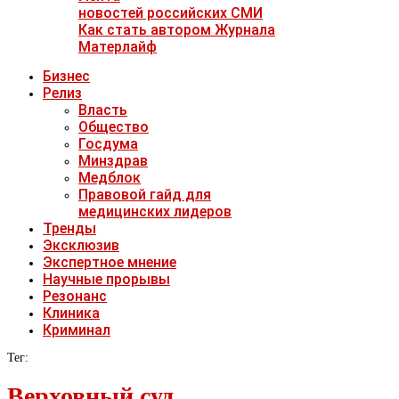
новостей российских СМИ
Как стать автором Журнала
Матерлайф
Бизнес
Релиз
Власть
Общество
Госдума
Минздрав
Медблок
Правовой гайд для
медицинских лидеров
Тренды
Эксклюзив
Экспертное мнение
Научные прорывы
Резонанс
Клиника
Криминал
Тег:
Верховный суд