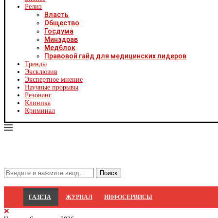
Х
Релиз
Ч
Власть
Ч
Общество
Ч
Госдума
Ч
Минздрав
Я
Медблок
Я
Правовой гайд для медицинских лидеров
Р
Тренды
С
Эксклюзив
Экспертное мнение
Научные прорывы
Резонанс
Клиника
Криминал
ГАЗЕТА
ЖУРНАЛ
ИНФОСЕРВИСЫ