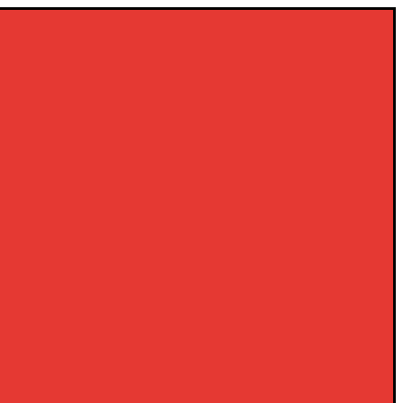
×
×
×