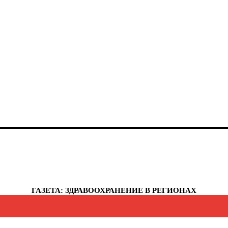
анты-Мансийский автономный округ - Югра
елябинская область
еченская республика
увашская республика
укотский автономный округ
мало-Ненецкий автономный округ
рославская область
еспублика Крым
евастополь
ГАЗЕТА: ЗДРАВООХРАНЕНИЕ В РЕГИОНАХ