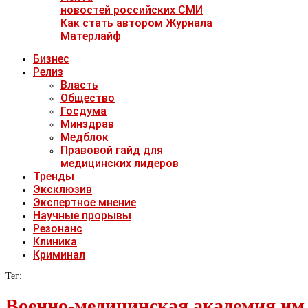
новостей российских СМИ
Как стать автором Журнала
Матерлайф
Бизнес
Релиз
Власть
Общество
Госдума
Минздрав
Медблок
Правовой гайд для
медицинских лидеров
Тренды
Эксклюзив
Экспертное мнение
Научные прорывы
Резонанс
Клиника
Криминал
Тег:
Военно-медицинская академия им