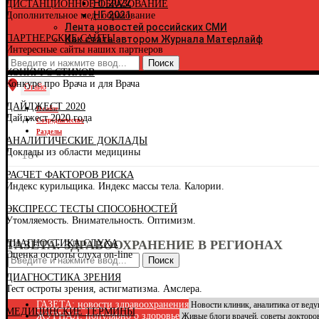
НГ 2022
ДИСТАНЦИОННОЕ ОБРАЗОВАНИЕ
К
НГ 2021
Дополнительное мед. образование
К
Лента новостей российских СМИ
Р
ПАРТНЕРСКИЕ САЙТЫ
Как стать автором Журнала Матерлайф
К
Интересные сайты наших партнеров
К
К
КОНКУРС СТИХОВ
Р
Конкурс про Врача и для Врача
К
Огайо
К
ДАЙДЖЕСТ 2020
Р
О сайте
Дайджест 2020 года
К
Сотрудничество
К
Разделы
АНАЛИТИЧЕСКИЕ ДОКЛАДЫ
К
Доклады из области медицины
К
18+
К
РАСЧЕТ ФАКТОРОВ РИСКА
Л
Индекс курильщика. Индекс массы тела. Калории.
Л
М
ЭКСПРЕСС ТЕСТЫ СПОСОБНОСТЕЙ
Р
Утомляемость. Внимательность. Оптимизм.
Р
М
ДИАГНОСТИКА СЛУХА
ГАЗЕТА: ЗДРАВООХРАНЕНИЕ В РЕГИОНАХ
М
Оценка остроты слуха on-line
М
Поиск
Н
ДИАГНОСТИКА ЗРЕНИЯ
Н
Тест остроты зрения, астигматизма. Амслера.
Н
Н
ГАЗЕТА: новости здравоохранения
Новости клиник, аналитика от вед
МЕДИЦИНСКИЕ ТЕРМИНЫ
О
ЖУРНАЛ: популярно о здоровье
Живые блоги врачей, советы докторо