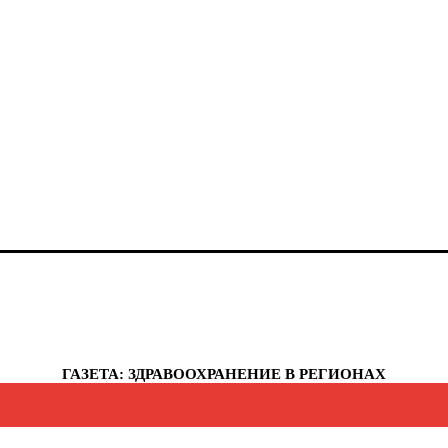
анты-Мансийский автономный округ - Югра
елябинская область
еченская республика
увашская республика
укотский автономный округ
мало-Ненецкий автономный округ
рославская область
еспублика Крым
евастополь
ГАЗЕТА: ЗДРАВООХРАНЕНИЕ В РЕГИОНАХ