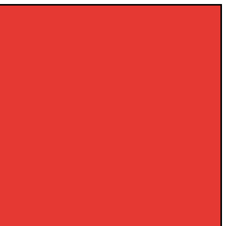
×
×
×