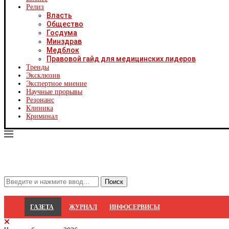
Х
Релиз
Ч
Власть
Ч
Общество
Ч
Госдума
Ч
Минздрав
Я
Медблок
Я
Правовой гайд для медицинских лидеров
Р
Тренды
С
Эксклюзив
Экспертное мнение
Научные прорывы
Резонанс
Клиника
Криминал
ГАЗЕТА
ЖУРНАЛ
ИНФОСЕРВИСЫ