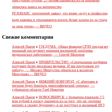
преступной группы, 27-летняя пациентка из-за операции
лишилась шанса на материнство
РЕЗОНАНС: протоиерей заявил, что врачи «идут в профессию
ради наживы и отказываются носить белые халаты из-за стыда
за свои грехи» — ВИДЕО
Свежие комментарии
Алексей Панов
к
ГОСДУМА: «Наша фракция СРЗП предлагает
реальный инструмент решения жилищной проблемы
медицинских работников», — Сергей Миронов
Алексей Панов
к
ПРАВИТЕЛЬСТВО: «Специальные надбавки
получают более миллиона медиков. И мы продолжим эту
работу», — Михаил Мишустин обратился к коллегии
Минздрава — ВИДЕО
Алексей Панов
к
НИЖНИЙ НОВГОРОД: «С абортами в
регионе будет бороться демографический спецназ», —
губернатор области Глеб Никитин
Алексей Панов
к
НОВОСИБИРСК: с больницы взыскали 3,5
млн рублей в пользу пациента из-за того, что он «потерял
интерес к своему будущему» и не поступил в желаемый ВУЗ