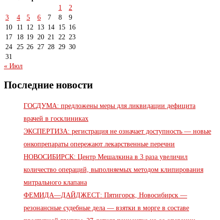
1
2
3
4
5
6
7
8
9
10
11
12
13
14
15
16
17
18
19
20
21
22
23
24
25
26
27
28
29
30
31
« Июл
Последние новости
ГОСДУМА: предложены меры для ликвидации дефицита
врачей в госклиниках
ЭКСПЕРТИЗА: регистрация не означает доступность — новые
онкопрепараты опережают лекарственные перечни
НОВОСИБИРСК: Центр Мешалкина в 3 раза увеличил
количество операций, выполняемых методом клипирования
митрального клапана
ФЕМИДА—ДАЙДЖЕСТ: Пятигорск, Новосибирск —
резонансные судебные дела — взятки в морге в составе