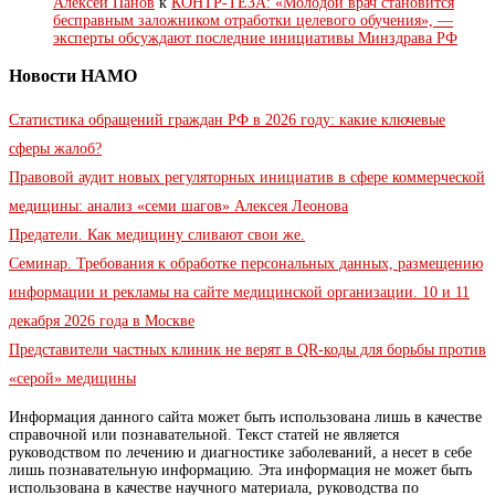
Алексей Панов
к
КОНТР-ТЕЗА: «Молодой врач становится
бесправным заложником отработки целевого обучения», —
эксперты обсуждают последние инициативы Минздрава РФ
Новости НАМО
Статистика обращений граждан РФ в 2026 году: какие ключевые
сферы жалоб?
Правовой аудит новых регуляторных инициатив в сфере коммерческой
медицины: анализ «семи шагов» Алексея Леонова
Предатели. Как медицину сливают свои же.
Семинар. Требования к обработке персональных данных, размещению
информации и рекламы на сайте медицинской организации. 10 и 11
декабря 2026 года в Москве
Представители частных клиник не верят в QR-коды для борьбы против
«серой» медицины
Информация данного сайта может быть использована лишь в качестве
справочной или познавательной. Текст статей не является
руководством по лечению и диагностике заболеваний, а несет в себе
лишь познавательную информацию. Эта информация не может быть
использована в качестве научного материала, руководства по