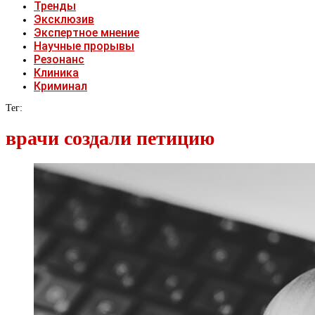
Тренды
Эксклюзив
Экспертное мнение
Научные прорывы
Резонанс
Клиника
Криминал
Тег:
врачи создали петицию