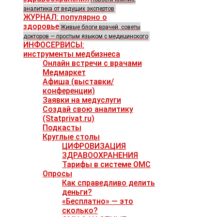
аналитика от ведущих экспертов
ЖУРНАЛ: популярно о
здоровье
Живые блоги врачей, советы
докторов — простым языком с медицинского
ИНФОСЕРВИСЫ:
инструменты медбизнеса
Онлайн встречи с врачами
Медмаркет
Афиша (выставки/
конференции)
Заявки на медуслуги
Создай свою аналитику
(Statprivat.ru)
Подкасты
Круглые столы
ЦИФРОВИЗАЦИЯ
ЗДРАВООХРАНЕНИЯ
Тарифы в системе ОМС
Опросы
Как справедливо делить
деньги?
«Бесплатно» — это
сколько?