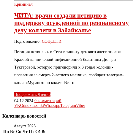
Криминал
ЧИТА: врачи создали петицию в
поддержку осужденной по резонансному
делу коллеги в Забайкалье
Подготовлено:
СОЦСЕТИ
Петиция появилась в Сети в защиту детского анестезиолога
Краевой клинической инфекционной больницы Диляры
Туктаровой, которую приговорили к 3 годам колонии-
поселения за смерть 2-летнего мальчика, сообщает телеграм-
канал «Мурашко по коже». Всего …
Продолжить Чтение
04.12.2024
0 комментарий
VK
Odnoklassniki
Whatsapp
Telegram
Viber
Календарь новостей
Август 2026
Пн
Вт
Ср
Чт
Пт
Сб
Вс