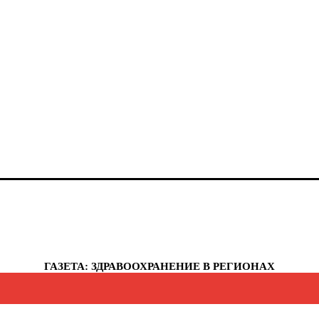
анты-Мансийский автономный округ - Югра
елябинская область
еченская республика
увашская республика
укотский автономный округ
мало-Ненецкий автономный округ
рославская область
еспублика Крым
евастополь
ГАЗЕТА: ЗДРАВООХРАНЕНИЕ В РЕГИОНАХ