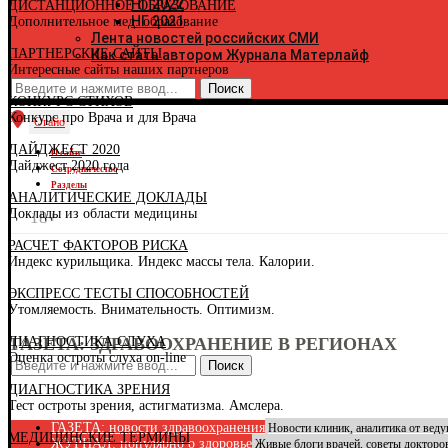
НГ 2022
ДИСТАНЦИОННОЕ ОБРАЗОВАНИЕ
К
НГ 2021
Дополнительное мед. образование
К
Лента новостей российских СМИ
Р
ПАРТНЕРСКИЕ САЙТЫ
Как стать автором Журнала Матерлайф
К
Интересные сайты наших партнеров
К
К
КОНКУРС СТИХОВ
Р
Конкурс про Врача и для Врача
К
Огайо
К
ДАЙДЖЕСТ 2020
Р
О сайте
Дайджест 2020 года
К
Сотрудничество
К
Разделы
АНАЛИТИЧЕСКИЕ ДОКЛАДЫ
К
Доклады из области медицины
К
18+
К
РАСЧЕТ ФАКТОРОВ РИСКА
Л
Индекс курильщика. Индекс массы тела. Калории.
Л
М
ЭКСПРЕСС ТЕСТЫ СПОСОБНОСТЕЙ
Р
Утомляемость. Внимательность. Оптимизм.
Р
М
ДИАГНОСТИКА СЛУХА
ГАЗЕТА: ЗДРАВООХРАНЕНИЕ В РЕГИОНАХ
М
Оценка остроты слуха on-line
М
Поиск
Н
ДИАГНОСТИКА ЗРЕНИЯ
Н
Тест остроты зрения, астигматизма. Амслера.
Н
Н
ГАЗЕТА: новости здравоохранения
Новости клиник, аналитика от вед
МЕДИЦИНСКИЕ ТЕРМИНЫ
О
ЖУРНАЛ: популярно о здоровье
Живые блоги врачей, советы докторо