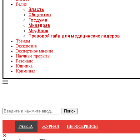
Х
Релиз
Ч
Власть
Ч
Общество
Ч
Госдума
Ч
Минздрав
Я
Медблок
Я
Правовой гайд для медицинских лидеров
Р
Тренды
С
Эксклюзив
Экспертное мнение
Научные прорывы
Резонанс
Клиника
Криминал
ГАЗЕТА
ЖУРНАЛ
ИНФОСЕРВИСЫ