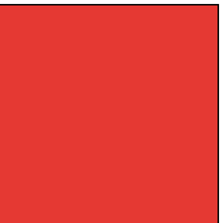
×
×
×