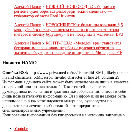
Алексей Панов
к
НИЖНИЙ НОВГОРОД: «С абортами в
регионе будет бороться демографический спецназ», —
губернатор области Глеб Никитин
Алексей Панов
к
НОВОСИБИРСК: с больницы взыскали 3,5
млн рублей в пользу пациента из-за того, что он «потерял
интерес к своему будущему» и не поступил в желаемый ВУЗ
Алексей Панов
к
КОНТР-ТЕЗА: «Молодой врач становится
бесправным заложником отработки целевого обучения», —
эксперты обсуждают последние инициативы Минздрава РФ
Новости НАМО
Ошибка RSS:
http://www.privatmed.ru/rss/ is invalid XML, likely due to
invalid characters. XML error: Invalid character at line 24, column 29
Информация данного сайта может быть использована лишь в качестве
справочной или познавательной. Текст статей не является
руководством по лечению и диагностике заболеваний, а несет в себе
лишь познавательную информацию. Эта информация не может быть
использована в качестве научного материала, руководства по
диагностике и лечению заболеваний - это прерогатива
специализированных учреждений.
Копирование информации без гиперссылки на источник запрещено.
Youtube