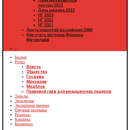
День медицинской
Республика Хакасия
сестры 2023
Ханты-Мансийский автономный округ - Югра
День медика 2022
Челябинская область
Чеченская республика
НГ 2023
Чувашская республика
НГ 2022
Чукотский автономный округ
НГ 2021
Ямало-Ненецкий автономный округ
Лента новостей российских СМИ
Ярославская область
Как стать автором Журнала
Республика Крым
Матерлайф
Севастополь
0
Бизнес
Релиз
Власть
Общество
Госдума
Минздрав
Медблок
Правовой гайд для медицинских лидеров
Тренды
Эксклюзив
Экспертное мнение
Научные прорывы
Резонанс
Клиника
Криминал