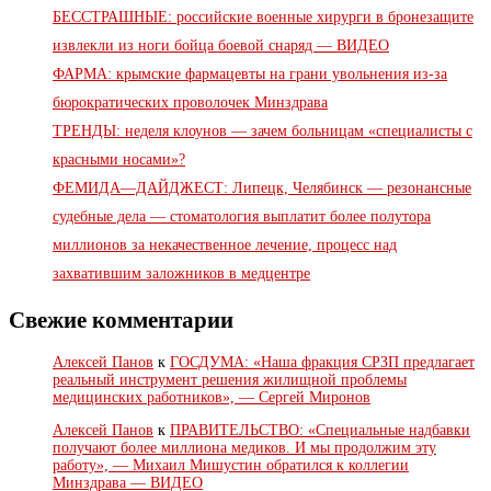
БЕССТРАШНЫЕ: российские военные хирурги в бронезащите
извлекли из ноги бойца боевой снаряд — ВИДЕО
ФАРМА: крымские фармацевты на грани увольнения из-за
бюрократических проволочек Минздрава
ТРЕНДЫ: неделя клоунов — зачем больницам «специалисты с
красными носами»?
ФЕМИДА—ДАЙДЖЕСТ: Липецк, Челябинск — резонансные
судебные дела — стоматология выплатит более полутора
миллионов за некачественное лечение, процесс над
захватившим заложников в медцентре
Свежие комментарии
Алексей Панов
к
ГОСДУМА: «Наша фракция СРЗП предлагает
реальный инструмент решения жилищной проблемы
медицинских работников», — Сергей Миронов
Алексей Панов
к
ПРАВИТЕЛЬСТВО: «Специальные надбавки
получают более миллиона медиков. И мы продолжим эту
работу», — Михаил Мишустин обратился к коллегии
Минздрава — ВИДЕО