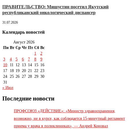
ПРАВИТЕЛЬСТВО: Мишустин посетил Якутский
республиканский онкологический диспансер
31.07.2026
Календарь новостей
Август 2026
Пн
Вт
Ср
Чт
Пт
Сб
Вс
1
2
3
4
5
6
7
8
9
10
11
12
13
14
15
16
17
18
19
20
21
22
23
24
25
26
27
28
29
30
31
« Июл
Последние новости
ПРОФСОЮЗ «ДЕЙСТВИЕ»: «Министр здравоохранения,
возможно, не в курсе, как соблюдается 15-минутный регламент
приема у врача в поликлиниках», — Андрей Коновал