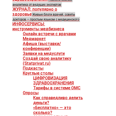
аналитика от ведущих экспертов
ЖУРНАЛ: популярно о
здоровье
Живые блоги врачей, советы
докторов — простым языком с медицинского
ИНФОСЕРВИСЫ:
инструменты медбизнеса
Онлайн встречи с врачами
Медмаркет
Афиша (выставки/
конференции)
Заявки на медуслуги
Создай свою аналитику
(Statprivat.ru)
Подкасты
Круглые столы
ЦИФРОВИЗАЦИЯ
ЗДРАВООХРАНЕНИЯ
Тарифы в системе ОМС
Опросы
Как справедливо делить
деньги?
«Бесплатно» — это
сколько?