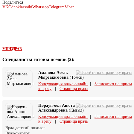
Поделиться
VK
Odnoklassniki
Whatsapp
Telegram
Viber
МИНЗДРАВ
Специалисты готовы помочь (2):
Аманова Асель
Мырзакимовна
(Томск)
Консультация врача онлайн
|
Записаться на прием
к врачу
|
Страница врача
Нордуп-оол Анюта
Александровна
(Кызыл)
Консультация врача онлайн
|
Записаться на прием
к врачу
|
Страница врача
Врач-детский онколог
Врач-онколог