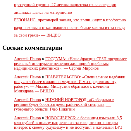
преступной группы, 27-летняя пациентка из-за операции
лишилась шанса на материнство
РЕЗОНАНС: протоиерей заявил, что врачи «идут в профессию
ради наживы и отказываются носить белые халаты из-за стыда
за свои грехи» — ВИДЕО
Свежие комментарии
Алексей Панов
к
ГОСДУМА: «Наша фракция СРЗП предлагает
реальный инструмент решения жилищной проблемы
медицинских работников», — Сергей Миронов
Алексей Панов
к
ПРАВИТЕЛЬСТВО: «Специальные надбавки
получают более миллиона медиков. И мы продолжим эту
работу», — Михаил Мишустин обратился к коллегии
Минздрава — ВИДЕО
Алексей Панов
к
НИЖНИЙ НОВГОРОД: «С абортами в
регионе будет бороться демографический спецназ», —
губернатор области Глеб Никитин
Алексей Панов
к
НОВОСИБИРСК: с больницы взыскали 3,5
млн рублей в пользу пациента из-за того, что он «потерял
интерес к своему будущему» и не поступил в желаемый ВУЗ