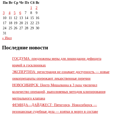
Пн
Вт
Ср
Чт
Пт
Сб
Вс
1
2
3
4
5
6
7
8
9
10
11
12
13
14
15
16
17
18
19
20
21
22
23
24
25
26
27
28
29
30
31
« Июл
Последние новости
ГОСДУМА: предложены меры для ликвидации дефицита
врачей в госклиниках
ЭКСПЕРТИЗА: регистрация не означает доступность — новые
онкопрепараты опережают лекарственные перечни
НОВОСИБИРСК: Центр Мешалкина в 3 раза увеличил
количество операций, выполняемых методом клипирования
митрального клапана
ФЕМИДА—ДАЙДЖЕСТ: Пятигорск, Новосибирск —
резонансные судебные дела — взятки в морге в составе