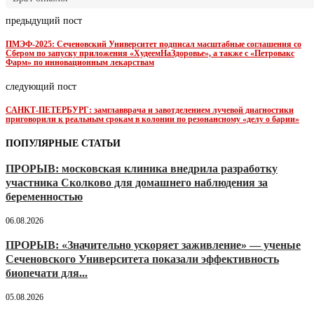
предыдущий пост
ПМЭФ-2025: Сеченовский Университет подписал масштабные соглашения со
Сбером по запуску приложения «ХудеемНаЗдоровье», а также с «Петровакс
Фарм» по инновационным лекарствам
следующий пост
САНКТ-ПЕТЕРБУРГ: замглавврача и завотделением лучевой диагностики
приговорили к реальным срокам в колонии по резонансному «делу о барии»
ПОПУЛЯРНЫЕ СТАТЬИ
ПРОРЫВ: московская клиника внедрила разработку
участника Сколково для домашнего наблюдения за
беременностью
06.08.2026
ПРОРЫВ: «Значительно ускоряет заживление» — ученые
Сеченовского Университета показали эффективность
биопечати для...
05.08.2026