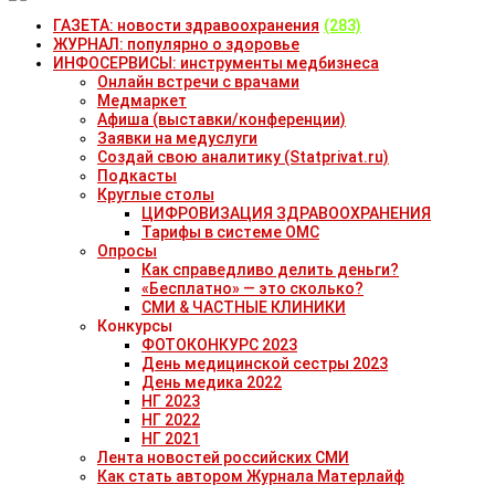
ГАЗЕТА: новости здравоохранения
(283)
ЖУРНАЛ: популярно о здоровье
ИНФОСЕРВИСЫ: инструменты медбизнеса
Онлайн встречи с врачами
Медмаркет
Афиша (выставки/конференции)
Заявки на медуслуги
Создай свою аналитику (Statprivat.ru)
Подкасты
Круглые столы
ЦИФРОВИЗАЦИЯ ЗДРАВООХРАНЕНИЯ
Тарифы в системе ОМС
Опросы
Как справедливо делить деньги?
«Бесплатно» — это сколько?
СМИ & ЧАСТНЫЕ КЛИНИКИ
Конкурсы
ФОТОКОНКУРС 2023
День медицинской сестры 2023
День медика 2022
НГ 2023
НГ 2022
НГ 2021
Лента новостей российских СМИ
Как стать автором Журнала Матерлайф