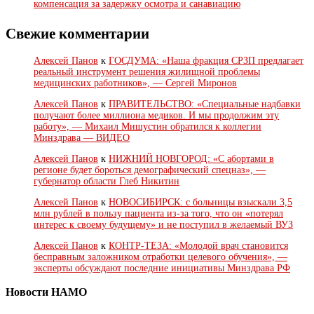
компенсация за задержку осмотра и санавиацию
Свежие комментарии
Алексей Панов
к
ГОСДУМА: «Наша фракция СРЗП предлагает
реальный инструмент решения жилищной проблемы
медицинских работников», — Сергей Миронов
Алексей Панов
к
ПРАВИТЕЛЬСТВО: «Специальные надбавки
получают более миллиона медиков. И мы продолжим эту
работу», — Михаил Мишустин обратился к коллегии
Минздрава — ВИДЕО
Алексей Панов
к
НИЖНИЙ НОВГОРОД: «С абортами в
регионе будет бороться демографический спецназ», —
губернатор области Глеб Никитин
Алексей Панов
к
НОВОСИБИРСК: с больницы взыскали 3,5
млн рублей в пользу пациента из-за того, что он «потерял
интерес к своему будущему» и не поступил в желаемый ВУЗ
Алексей Панов
к
КОНТР-ТЕЗА: «Молодой врач становится
бесправным заложником отработки целевого обучения», —
эксперты обсуждают последние инициативы Минздрава РФ
Новости НАМО