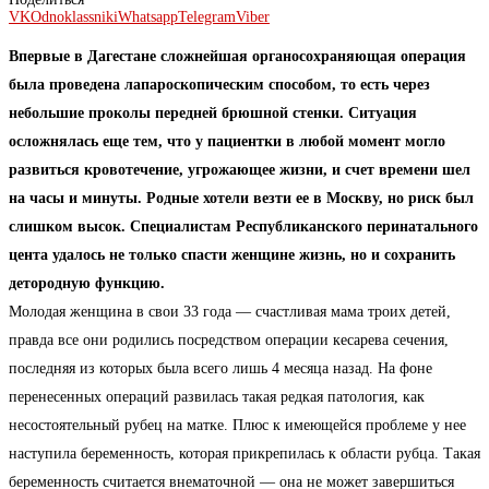
VK
Odnoklassniki
Whatsapp
Telegram
Viber
Впервые в Дагестане сложнейшая органосохраняющая операция
была проведена лапароскопическим способом, то есть через
небольшие проколы передней брюшной стенки. Ситуация
осложнялась еще тем, что у пациентки в любой момент могло
развиться кровотечение, угрожающее жизни, и счет времени шел
на часы и минуты. Родные хотели везти ее в Москву, но риск был
слишком высок. Специалистам Республиканского перинатального
цента удалось не только спасти женщине жизнь, но и сохранить
детородную функцию.
Молодая женщина в свои 33 года — счастливая мама троих детей,
правда все они родились посредством операции кесарева сечения,
последняя из которых была всего лишь 4 месяца назад. На фоне
перенесенных операций развилась такая редкая патология, как
несостоятельный рубец на матке. Плюс к имеющейся проблеме у нее
наступила беременность, которая прикрепилась к области рубца. Такая
беременность считается внематочной — она не может завершиться