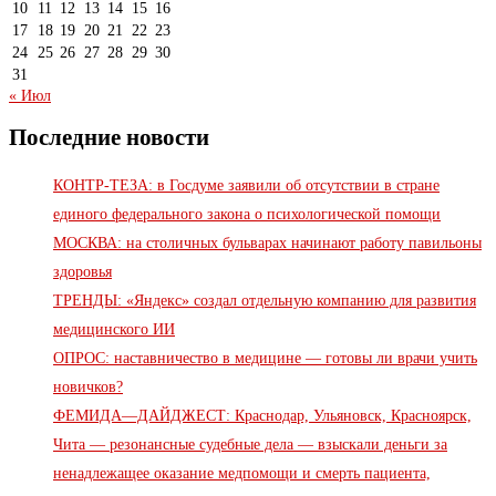
10
11
12
13
14
15
16
17
18
19
20
21
22
23
24
25
26
27
28
29
30
31
« Июл
Последние новости
КОНТР-ТЕЗА: в Госдуме заявили об отсутствии в стране
единого федерального закона о психологической помощи
МОСКВА: на столичных бульварах начинают работу павильоны
здоровья
ТРЕНДЫ: «Яндекс» создал отдельную компанию для развития
медицинского ИИ
ОПРОС: наставничество в медицине — готовы ли врачи учить
новичков?
ФЕМИДА—ДАЙДЖЕСТ: Краснодар, Ульяновск, Красноярск,
Чита — резонансные судебные дела — взыскали деньги за
ненадлежащее оказание медпомощи и смерть пациента,