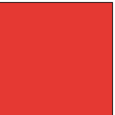
×
×
×