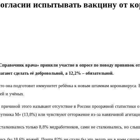
огласии испытывать вакцину от ко
Справочник врача» приняли участие в опросе по поводу прививок от
гают сделать её добровольной, а 12,2% – обязательной.
что она подготовит иммунитет ребёнка к новым штаммам коронавируса. 
ей и учёных.
й причиной этого называют отсутствие в России прозрачной статистики 
путника М» (13,8%) или чувствуют отторжение из-за навязчивой агитаци
талкивались только 8,8% медработников, сами не сталкивались, но слыша
ись бы 18,6% врачей. Почти 82% не стали бы это делать ни в коем случае