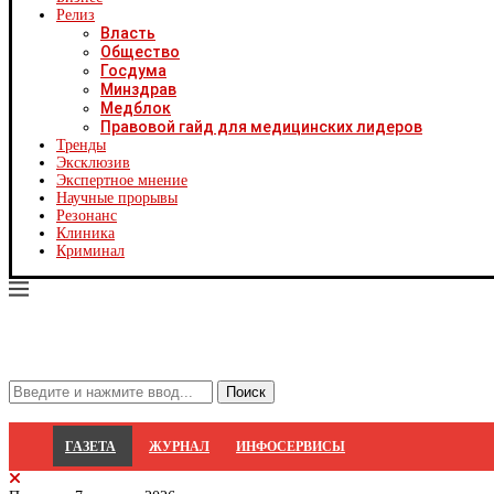
Х
Релиз
Ч
Власть
Ч
Общество
Ч
Госдума
Ч
Минздрав
Я
Медблок
Я
Правовой гайд для медицинских лидеров
Р
Тренды
С
Эксклюзив
Экспертное мнение
Научные прорывы
Резонанс
Клиника
Криминал
ГАЗЕТА
ЖУРНАЛ
ИНФОСЕРВИСЫ