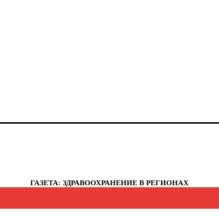
анты-Мансийский автономный округ - Югра
елябинская область
еченская республика
увашская республика
укотский автономный округ
мало-Ненецкий автономный округ
рославская область
еспублика Крым
евастополь
ГАЗЕТА: ЗДРАВООХРАНЕНИЕ В РЕГИОНАХ