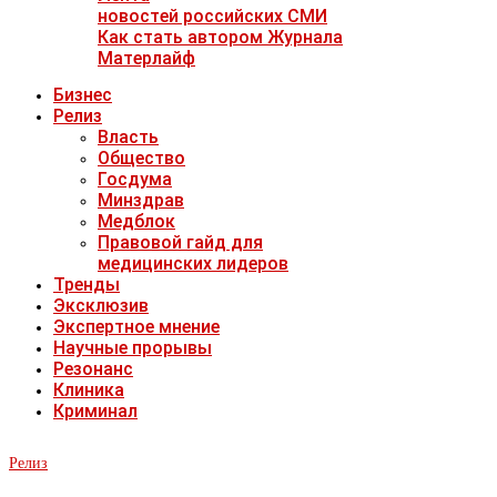
новостей российских СМИ
Как стать автором Журнала
Матерлайф
Бизнес
Релиз
Власть
Общество
Госдума
Минздрав
Медблок
Правовой гайд для
медицинских лидеров
Тренды
Эксклюзив
Экспертное мнение
Научные прорывы
Резонанс
Клиника
Криминал
Релиз