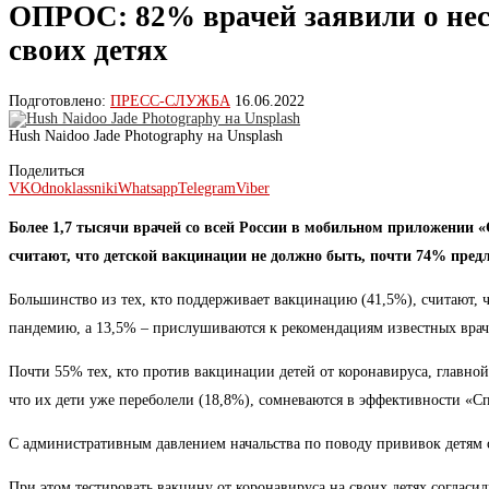
ОПРОС: 82% врачей заявили о нес
своих детях
Подготовлено:
ПРЕСС-СЛУЖБА
16.06.2022
Hush Naidoo Jade Photography на Unsplash
Поделиться
VK
Odnoklassniki
Whatsapp
Telegram
Viber
Более 1,7 тысячи врачей со всей России в мобильном приложении «
считают, что детской вакцинации не должно быть, почти 74% предла
Большинство из тех, кто поддерживает вакцинацию (41,5%), считают, 
пандемию, а 13,5% – прислушиваются к рекомендациям известных врач
Почти 55% тех, кто против вакцинации детей от коронавируса, главно
что их дети уже переболели (18,8%), сомневаются в эффективности «С
С административным давлением начальства по поводу прививок детям с
При этом тестировать вакцину от коронавируса на своих детях согласил