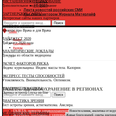
НГ 2022
ДИСТАНЦИОННОЕ ОБРАЗОВАНИЕ
К
НГ 2021
Дополнительное мед. образование
К
Лента новостей российских СМИ
Р
ПАРТНЕРСКИЕ САЙТЫ
Как стать автором Журнала Матерлайф
К
Интересные сайты наших партнеров
К
К
КОНКУРС СТИХОВ
Р
Конкурс про Врача и для Врача
К
Огайо
К
ДАЙДЖЕСТ 2020
Р
О сайте
Дайджест 2020 года
К
Сотрудничество
К
Разделы
АНАЛИТИЧЕСКИЕ ДОКЛАДЫ
К
Доклады из области медицины
К
18+
К
РАСЧЕТ ФАКТОРОВ РИСКА
Л
Индекс курильщика. Индекс массы тела. Калории.
Л
М
ЭКСПРЕСС ТЕСТЫ СПОСОБНОСТЕЙ
Р
Утомляемость. Внимательность. Оптимизм.
Р
М
ДИАГНОСТИКА СЛУХА
ГАЗЕТА: ЗДРАВООХРАНЕНИЕ В РЕГИОНАХ
М
Оценка остроты слуха on-line
М
Поиск
Н
ДИАГНОСТИКА ЗРЕНИЯ
Н
Тест остроты зрения, астигматизма. Амслера.
Н
Н
ГАЗЕТА: новости здравоохранения
Новости клиник, аналитика от вед
МЕДИЦИНСКИЕ ТЕРМИНЫ
О
ЖУРНАЛ: популярно о здоровье
Живые блоги врачей, советы докторо